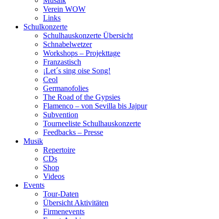
Musaik
Verein WOW
Links
Schulkonzerte
Schulhauskonzerte Übersicht
Schnabelwetzer
Workshops – Projekttage
Franzastisch
¡Let´s sing oise Song!
Ceol
Germanofolies
The Road of the Gypsies
Flamenco – von Sevilla bis Jajpur
Subvention
Tourneeliste Schulhauskonzerte
Feedbacks – Presse
Musik
Repertoire
CDs
Shop
Videos
Events
Tour-Daten
Übersicht Aktivitäten
Firmenevents