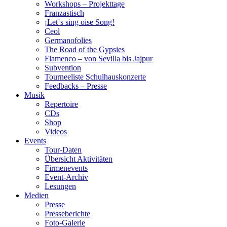
Workshops – Projekttage
Franzastisch
¡Let´s sing oise Song!
Ceol
Germanofolies
The Road of the Gypsies
Flamenco – von Sevilla bis Jajpur
Subvention
Tourneeliste Schulhauskonzerte
Feedbacks – Presse
Musik
Repertoire
CDs
Shop
Videos
Events
Tour-Daten
Übersicht Aktivitäten
Firmenevents
Event-Archiv
Lesungen
Medien
Presse
Presseberichte
Foto-Galerie