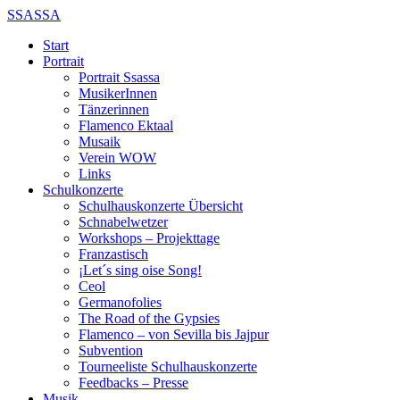
SSASSA
Start
Portrait
Portrait Ssassa
MusikerInnen
Tänzerinnen
Flamenco Ektaal
Musaik
Verein WOW
Links
Schulkonzerte
Schulhauskonzerte Übersicht
Schnabelwetzer
Workshops – Projekttage
Franzastisch
¡Let´s sing oise Song!
Ceol
Germanofolies
The Road of the Gypsies
Flamenco – von Sevilla bis Jajpur
Subvention
Tourneeliste Schulhauskonzerte
Feedbacks – Presse
Musik