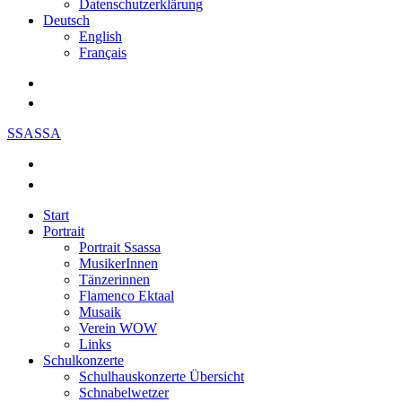
Datenschutzerklärung
Deutsch
English
Français
SSASSA
Start
Portrait
Portrait Ssassa
MusikerInnen
Tänzerinnen
Flamenco Ektaal
Musaik
Verein WOW
Links
Schulkonzerte
Schulhauskonzerte Übersicht
Schnabelwetzer