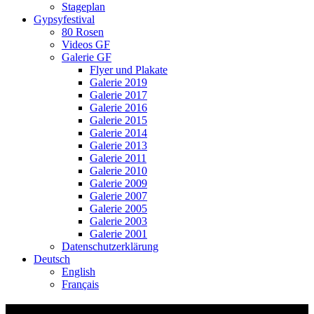
Stageplan
Gypsyfestival
80 Rosen
Videos GF
Galerie GF
Flyer und Plakate
Galerie 2019
Galerie 2017
Galerie 2016
Galerie 2015
Galerie 2014
Galerie 2013
Galerie 2011
Galerie 2010
Galerie 2009
Galerie 2007
Galerie 2005
Galerie 2003
Galerie 2001
Datenschutzerklärung
Deutsch
English
Français
Video-Vorschaubild: 78 Rosen 2023