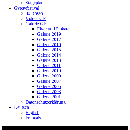
Stageplan
Gypsyfestival
80 Rosen
Videos GF
Galerie GF
Flyer und Plakate
Galerie 2019
Galerie 2017
Galerie 2016
Galerie 2015
Galerie 2014
Galerie 2013
Galerie 2011
Galerie 2010
Galerie 2009
Galerie 2007
Galerie 2005
Galerie 2003
Galerie 2001
Datenschutzerklärung
Deutsch
English
Français
Video-Vorschaubild: Ssassa & Buz