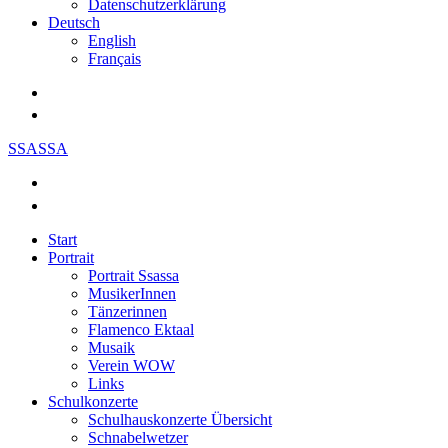
Datenschutzerklärung
Deutsch
English
Français
SSASSA
Start
Portrait
Portrait Ssassa
MusikerInnen
Tänzerinnen
Flamenco Ektaal
Musaik
Verein WOW
Links
Schulkonzerte
Schulhauskonzerte Übersicht
Schnabelwetzer