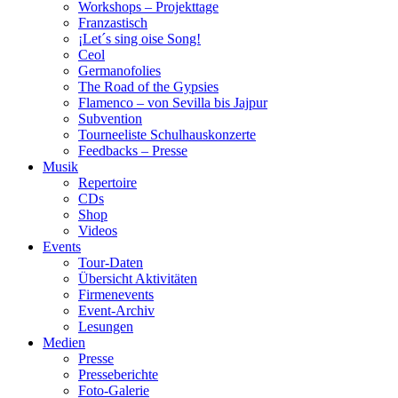
Workshops – Projekttage
Franzastisch
¡Let´s sing oise Song!
Ceol
Germanofolies
The Road of the Gypsies
Flamenco – von Sevilla bis Jajpur
Subvention
Tourneeliste Schulhauskonzerte
Feedbacks – Presse
Musik
Repertoire
CDs
Shop
Videos
Events
Tour-Daten
Übersicht Aktivitäten
Firmenevents
Event-Archiv
Lesungen
Medien
Presse
Presseberichte
Foto-Galerie