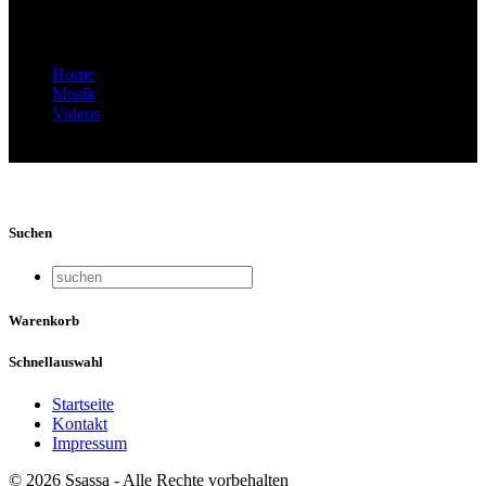
Breakdance @ Gypsy Festival 19
Home
Musik
Videos
Video-Vorschaubild: Ssassa & Buz Breakdance @ Gypsy
Festival 19
Suchen
Warenkorb
Schnellauswahl
Startseite
Kontakt
Impressum
© 2026 Ssassa - Alle Rechte vorbehalten