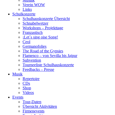
Musaik
Verein WOW
Links
Schulkonzerte
Schulhauskonzerte Übersicht
Schnabelwetzer
Workshops – Projekttage
Franzastisch
¡Let´s sing oise Song!
Ceol
Germanofolies
The Road of the Gypsies
Flamenco – von Sevilla bis Jajpur
Subvention
Tourneeliste Schulhauskonzerte
Feedbacks – Presse
Musik
Repertoire
CDs
Shop
Videos
Events
Tour-Daten
Übersicht Aktivitäten
Firmenevents