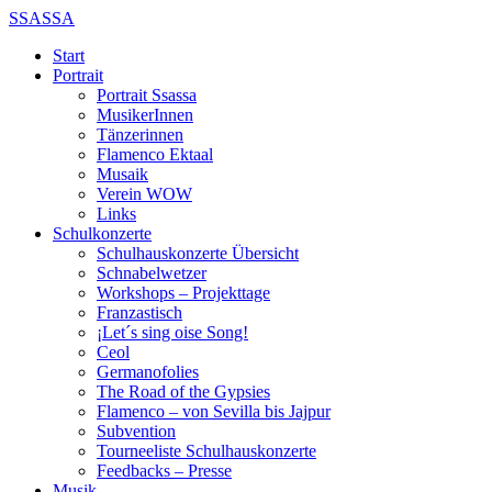
SSASSA
Start
Portrait
Portrait Ssassa
MusikerInnen
Tänzerinnen
Flamenco Ektaal
Musaik
Verein WOW
Links
Schulkonzerte
Schulhauskonzerte Übersicht
Schnabelwetzer
Workshops – Projekttage
Franzastisch
¡Let´s sing oise Song!
Ceol
Germanofolies
The Road of the Gypsies
Flamenco – von Sevilla bis Jajpur
Subvention
Tourneeliste Schulhauskonzerte
Feedbacks – Presse
Musik