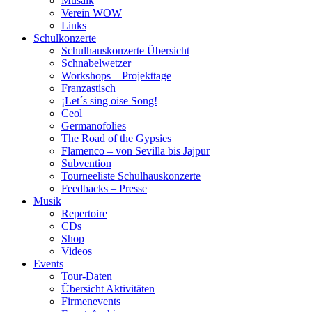
Musaik
Verein WOW
Links
Schulkonzerte
Schulhauskonzerte Übersicht
Schnabelwetzer
Workshops – Projekttage
Franzastisch
¡Let´s sing oise Song!
Ceol
Germanofolies
The Road of the Gypsies
Flamenco – von Sevilla bis Jajpur
Subvention
Tourneeliste Schulhauskonzerte
Feedbacks – Presse
Musik
Repertoire
CDs
Shop
Videos
Events
Tour-Daten
Übersicht Aktivitäten
Firmenevents