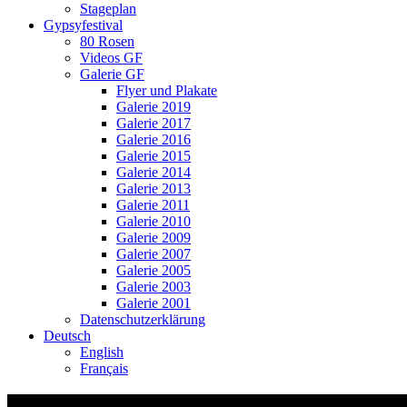
Stageplan
Gypsyfestival
80 Rosen
Videos GF
Galerie GF
Flyer und Plakate
Galerie 2019
Galerie 2017
Galerie 2016
Galerie 2015
Galerie 2014
Galerie 2013
Galerie 2011
Galerie 2010
Galerie 2009
Galerie 2007
Galerie 2005
Galerie 2003
Galerie 2001
Datenschutzerklärung
Deutsch
English
Français
Video Thumbnail: Ssassa @ Finale Gypsy F