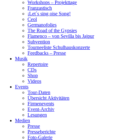
Workshops – Projekttage
Franzastisch
¡Let´s sing oise Song!
Ceol
Germanofolies
The Road of the Gypsies
Flamenco – von Sevilla bis Jajpur
Subvention
Tourneeliste Schulhauskonzerte
Feedbacks – Presse
Musik
Repertoire
CDs
Shop
Videos
Events
Tour-Daten
Übersicht Aktivitäten
Firmenevents
Event-Archiv
Lesungen
Medien
Presse
Presseberichte
Foto-Galerie