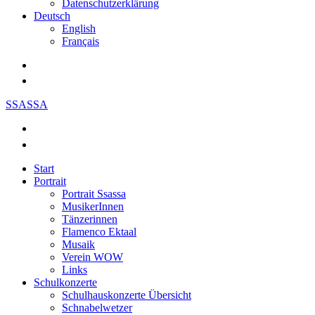
Datenschutzerklärung
Deutsch
English
Français
SSASSA
Start
Portrait
Portrait Ssassa
MusikerInnen
Tänzerinnen
Flamenco Ektaal
Musaik
Verein WOW
Links
Schulkonzerte
Schulhauskonzerte Übersicht
Schnabelwetzer