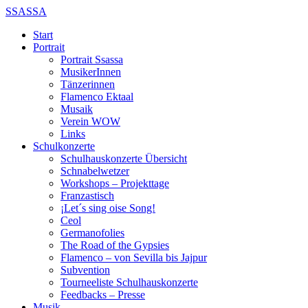
SSASSA
Start
Portrait
Portrait Ssassa
MusikerInnen
Tänzerinnen
Flamenco Ektaal
Musaik
Verein WOW
Links
Schulkonzerte
Schulhauskonzerte Übersicht
Schnabelwetzer
Workshops – Projekttage
Franzastisch
¡Let´s sing oise Song!
Ceol
Germanofolies
The Road of the Gypsies
Flamenco – von Sevilla bis Jajpur
Subvention
Tourneeliste Schulhauskonzerte
Feedbacks – Presse
Musik