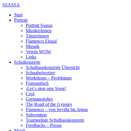
SSASSA
Start
Portrait
Portrait Ssassa
MusikerInnen
Tänzerinnen
Flamenco Ektaal
Musaik
Verein WOW
Links
Schulkonzerte
Schulhauskonzerte Übersicht
Schnabelwetzer
Workshops – Projekttage
Franzastisch
¡Let´s sing oise Song!
Ceol
Germanofolies
The Road of the Gypsies
Flamenco – von Sevilla bis Jajpur
Subvention
Tourneeliste Schulhauskonzerte
Feedbacks – Presse
Musik