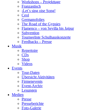
Workshops – Projekttage
Franzastisch
¡Let´s sing oise Song!
Ceol
Germanofolies
The Road of the Gypsies
Flamenco – von Sevilla bis Jajpur
Subvention
Tourneeliste Schulhauskonzerte
Feedbacks – Presse
Musik
Repertoire
CDs
Shop
Videos
Events
Tour-Daten
Übersicht Aktivitäten
Firmenevents
Event-Archiv
Lesungen
Medien
Presse
Presseberichte
Foto-Galerie