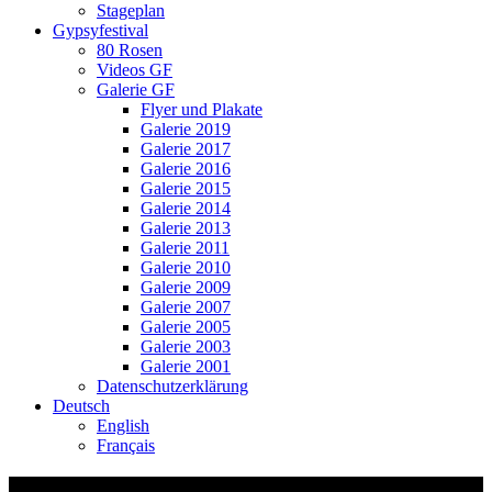
Stageplan
Gypsyfestival
80 Rosen
Videos GF
Galerie GF
Flyer und Plakate
Galerie 2019
Galerie 2017
Galerie 2016
Galerie 2015
Galerie 2014
Galerie 2013
Galerie 2011
Galerie 2010
Galerie 2009
Galerie 2007
Galerie 2005
Galerie 2003
Galerie 2001
Datenschutzerklärung
Deutsch
English
Français
Miniature de la vidéo : Solea por Bulería,