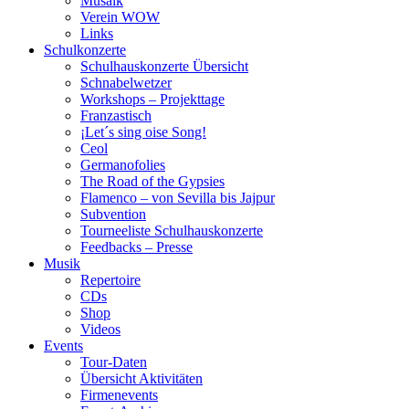
Musaik
Verein WOW
Links
Schulkonzerte
Schulhauskonzerte Übersicht
Schnabelwetzer
Workshops – Projekttage
Franzastisch
¡Let´s sing oise Song!
Ceol
Germanofolies
The Road of the Gypsies
Flamenco – von Sevilla bis Jajpur
Subvention
Tourneeliste Schulhauskonzerte
Feedbacks – Presse
Musik
Repertoire
CDs
Shop
Videos
Events
Tour-Daten
Übersicht Aktivitäten
Firmenevents