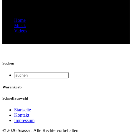
Jorge San Telmo, Zürich 2019
Home
Musik
Videos
Miniature de la vidéo : Solea por Bulería, Jorge San Telmo,
Zürich 2019
Suchen
Warenkorb
Schnellauswahl
Startseite
Kontakt
Impressum
© 2026 Ssassa - Alle Rechte vorbehalten