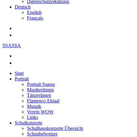
Datenschutzerklärung
Deutsch
English
Français
SSASSA
Start
Portrait
Portrait Ssassa
MusikerInnen
Tänzerinnen
Flamenco Ektaal
Musaik
Verein WOW
Links
Schulkonzerte
Schulhauskonzerte Übersicht
Schnabelwetzer