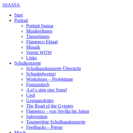
SSASSA
Start
Portrait
Portrait Ssassa
MusikerInnen
Tänzerinnen
Flamenco Ektaal
Musaik
Verein WOW
Links
Schulkonzerte
Schulhauskonzerte Übersicht
Schnabelwetzer
Workshops – Projekttage
Franzastisch
¡Let´s sing oise Song!
Ceol
Germanofolies
The Road of the Gypsies
Flamenco – von Sevilla bis Jajpur
Subvention
Tourneeliste Schulhauskonzerte
Feedbacks – Presse
Musik