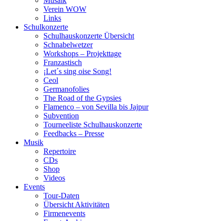
Musaik
Verein WOW
Links
Schulkonzerte
Schulhauskonzerte Übersicht
Schnabelwetzer
Workshops – Projekttage
Franzastisch
¡Let´s sing oise Song!
Ceol
Germanofolies
The Road of the Gypsies
Flamenco – von Sevilla bis Jajpur
Subvention
Tourneeliste Schulhauskonzerte
Feedbacks – Presse
Musik
Repertoire
CDs
Shop
Videos
Events
Tour-Daten
Übersicht Aktivitäten
Firmenevents