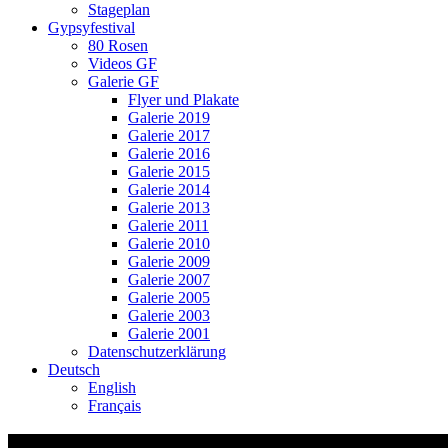
Stageplan
Gypsyfestival
80 Rosen
Videos GF
Galerie GF
Flyer und Plakate
Galerie 2019
Galerie 2017
Galerie 2016
Galerie 2015
Galerie 2014
Galerie 2013
Galerie 2011
Galerie 2010
Galerie 2009
Galerie 2007
Galerie 2005
Galerie 2003
Galerie 2001
Datenschutzerklärung
Deutsch
English
Français
Video-Vorschaubild: Ssassa – Bio Salata –