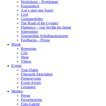
Workshops – Projekttage
Franzastisch
¡Let´s sing oise Song!
Ceol
Germanofolies
The Road of the Gypsies
Flamenco – von Sevilla bis Jajpur
Subvention
Tourneeliste Schulhauskonzerte
Feedbacks – Presse
Musik
Repertoire
CDs
Shop
Videos
Events
Tour-Daten
Übersicht Aktivitäten
Firmenevents
Event-Archiv
Lesungen
Medien
Presse
Presseberichte
Foto-Galerie