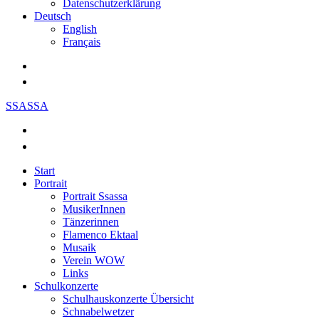
Datenschutzerklärung
Deutsch
English
Français
SSASSA
Start
Portrait
Portrait Ssassa
MusikerInnen
Tänzerinnen
Flamenco Ektaal
Musaik
Verein WOW
Links
Schulkonzerte
Schulhauskonzerte Übersicht
Schnabelwetzer