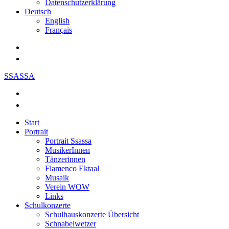
Datenschutzerklärung
Deutsch
English
Français
SSASSA
Start
Portrait
Portrait Ssassa
MusikerInnen
Tänzerinnen
Flamenco Ektaal
Musaik
Verein WOW
Links
Schulkonzerte
Schulhauskonzerte Übersicht
Schnabelwetzer