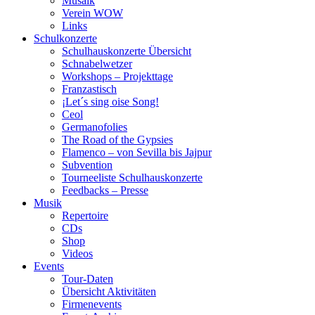
Musaik
Verein WOW
Links
Schulkonzerte
Schulhauskonzerte Übersicht
Schnabelwetzer
Workshops – Projekttage
Franzastisch
¡Let´s sing oise Song!
Ceol
Germanofolies
The Road of the Gypsies
Flamenco – von Sevilla bis Jajpur
Subvention
Tourneeliste Schulhauskonzerte
Feedbacks – Presse
Musik
Repertoire
CDs
Shop
Videos
Events
Tour-Daten
Übersicht Aktivitäten
Firmenevents