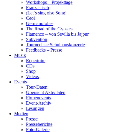
Workshops – Projekttage
Franzastisch
¡Let´s sing oise Song!
Ceol
Germanofolies
The Road of the Gypsies
Flamenco – von Sevilla bis Jajpur
Subvention
Tourneeliste Schulhauskonzerte
Feedbacks – Presse
Musik
Repertoire
CDs
Shop
Videos
Events
Tour-Daten
Übersicht Aktivitäten
Firmenevents
Event-Archiv
Lesungen
Medien
Presse
Presseberichte
Foto-Galerie