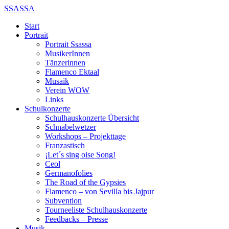
SSASSA
Start
Portrait
Portrait Ssassa
MusikerInnen
Tänzerinnen
Flamenco Ektaal
Musaik
Verein WOW
Links
Schulkonzerte
Schulhauskonzerte Übersicht
Schnabelwetzer
Workshops – Projekttage
Franzastisch
¡Let´s sing oise Song!
Ceol
Germanofolies
The Road of the Gypsies
Flamenco – von Sevilla bis Jajpur
Subvention
Tourneeliste Schulhauskonzerte
Feedbacks – Presse
Musik