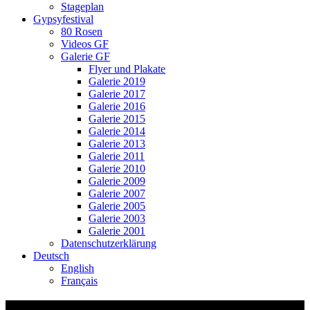
Stageplan
Gypsyfestival
80 Rosen
Videos GF
Galerie GF
Flyer und Plakate
Galerie 2019
Galerie 2017
Galerie 2016
Galerie 2015
Galerie 2014
Galerie 2013
Galerie 2011
Galerie 2010
Galerie 2009
Galerie 2007
Galerie 2005
Galerie 2003
Galerie 2001
Datenschutzerklärung
Deutsch
English
Français
StBRJ-Literatur geht baden-Haupt