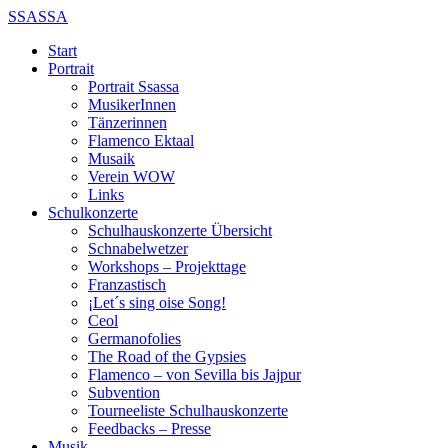
SSASSA
Start
Portrait
Portrait Ssassa
MusikerInnen
Tänzerinnen
Flamenco Ektaal
Musaik
Verein WOW
Links
Schulkonzerte
Schulhauskonzerte Übersicht
Schnabelwetzer
Workshops – Projekttage
Franzastisch
¡Let´s sing oise Song!
Ceol
Germanofolies
The Road of the Gypsies
Flamenco – von Sevilla bis Jajpur
Subvention
Tourneeliste Schulhauskonzerte
Feedbacks – Presse
Musik