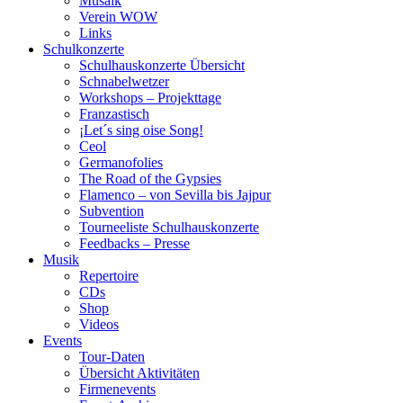
Musaik
Verein WOW
Links
Schulkonzerte
Schulhauskonzerte Übersicht
Schnabelwetzer
Workshops – Projekttage
Franzastisch
¡Let´s sing oise Song!
Ceol
Germanofolies
The Road of the Gypsies
Flamenco – von Sevilla bis Jajpur
Subvention
Tourneeliste Schulhauskonzerte
Feedbacks – Presse
Musik
Repertoire
CDs
Shop
Videos
Events
Tour-Daten
Übersicht Aktivitäten
Firmenevents