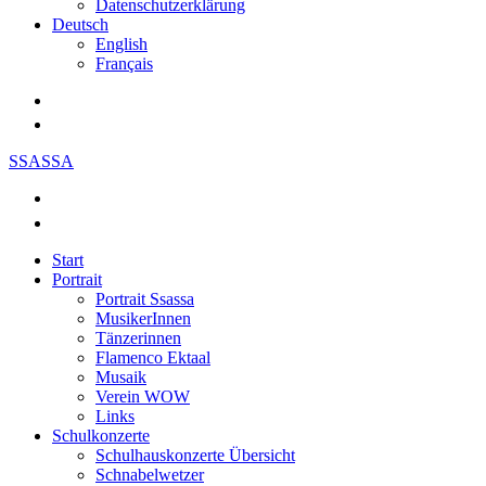
Datenschutzerklärung
Deutsch
English
Français
SSASSA
Start
Portrait
Portrait Ssassa
MusikerInnen
Tänzerinnen
Flamenco Ektaal
Musaik
Verein WOW
Links
Schulkonzerte
Schulhauskonzerte Übersicht
Schnabelwetzer