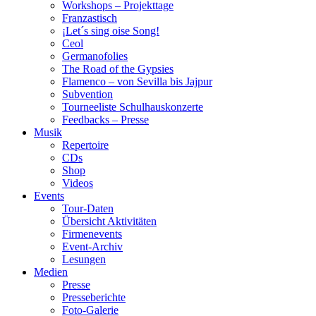
Workshops – Projekttage
Franzastisch
¡Let´s sing oise Song!
Ceol
Germanofolies
The Road of the Gypsies
Flamenco – von Sevilla bis Jajpur
Subvention
Tourneeliste Schulhauskonzerte
Feedbacks – Presse
Musik
Repertoire
CDs
Shop
Videos
Events
Tour-Daten
Übersicht Aktivitäten
Firmenevents
Event-Archiv
Lesungen
Medien
Presse
Presseberichte
Foto-Galerie