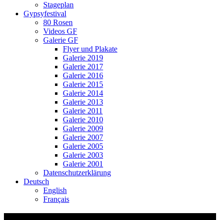
Stageplan
Gypsyfestival
80 Rosen
Videos GF
Galerie GF
Flyer und Plakate
Galerie 2019
Galerie 2017
Galerie 2016
Galerie 2015
Galerie 2014
Galerie 2013
Galerie 2011
Galerie 2010
Galerie 2009
Galerie 2007
Galerie 2005
Galerie 2003
Galerie 2001
Datenschutzerklärung
Deutsch
English
Français
_G5J4855_Bildgröße ändern