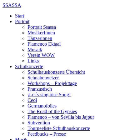
SSASSA
Start
Portrait
Portrait Ssassa
MusikerInnen
Tänzerinnen
Flamenco Ektaal
Musaik
Verein WOW
Links
Schulkonzerte
Schulhauskonzerte Übersicht
Schnabelwetzer
Workshops – Projekttage
Franzastisch
¡Let´s sing oise Song!
Ceol
Germanofolies
The Road of the Gypsies
Flamenco – von Sevilla bis Jajpur
Subvention
Tourneeliste Schulhauskonzerte
Feedbacks – Presse
Musik