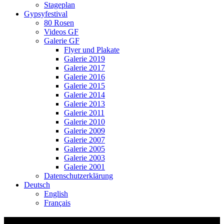
Stageplan
Gypsyfestival
80 Rosen
Videos GF
Galerie GF
Flyer und Plakate
Galerie 2019
Galerie 2017
Galerie 2016
Galerie 2015
Galerie 2014
Galerie 2013
Galerie 2011
Galerie 2010
Galerie 2009
Galerie 2007
Galerie 2005
Galerie 2003
Galerie 2001
Datenschutzerklärung
Deutsch
English
Français
Gypsyfestival 2013_Christian_4257