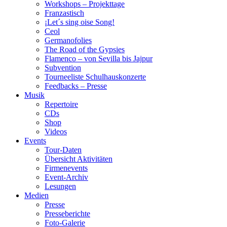
Workshops – Projekttage
Franzastisch
¡Let´s sing oise Song!
Ceol
Germanofolies
The Road of the Gypsies
Flamenco – von Sevilla bis Jajpur
Subvention
Tourneeliste Schulhauskonzerte
Feedbacks – Presse
Musik
Repertoire
CDs
Shop
Videos
Events
Tour-Daten
Übersicht Aktivitäten
Firmenevents
Event-Archiv
Lesungen
Medien
Presse
Presseberichte
Foto-Galerie