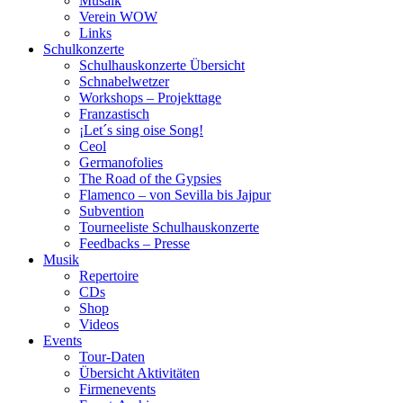
Musaik
Verein WOW
Links
Schulkonzerte
Schulhauskonzerte Übersicht
Schnabelwetzer
Workshops – Projekttage
Franzastisch
¡Let´s sing oise Song!
Ceol
Germanofolies
The Road of the Gypsies
Flamenco – von Sevilla bis Jajpur
Subvention
Tourneeliste Schulhauskonzerte
Feedbacks – Presse
Musik
Repertoire
CDs
Shop
Videos
Events
Tour-Daten
Übersicht Aktivitäten
Firmenevents