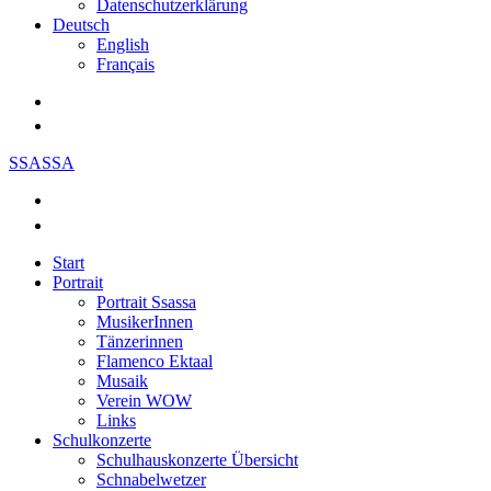
Datenschutzerklärung
Deutsch
English
Français
SSASSA
Start
Portrait
Portrait Ssassa
MusikerInnen
Tänzerinnen
Flamenco Ektaal
Musaik
Verein WOW
Links
Schulkonzerte
Schulhauskonzerte Übersicht
Schnabelwetzer