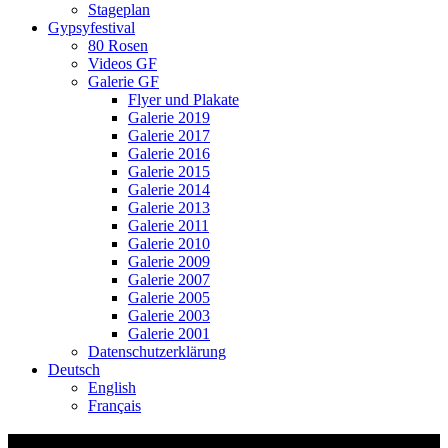
Stageplan
Gypsyfestival
80 Rosen
Videos GF
Galerie GF
Flyer und Plakate
Galerie 2019
Galerie 2017
Galerie 2016
Galerie 2015
Galerie 2014
Galerie 2013
Galerie 2011
Galerie 2010
Galerie 2009
Galerie 2007
Galerie 2005
Galerie 2003
Galerie 2001
Datenschutzerklärung
Deutsch
English
Français
Flyer Viviane Egli 5.Mai 2026