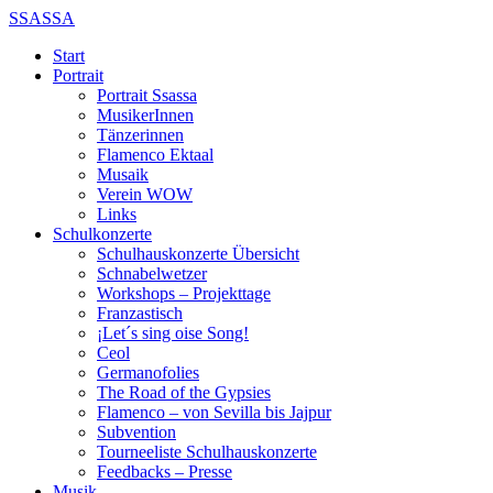
SSASSA
Start
Portrait
Portrait Ssassa
MusikerInnen
Tänzerinnen
Flamenco Ektaal
Musaik
Verein WOW
Links
Schulkonzerte
Schulhauskonzerte Übersicht
Schnabelwetzer
Workshops – Projekttage
Franzastisch
¡Let´s sing oise Song!
Ceol
Germanofolies
The Road of the Gypsies
Flamenco – von Sevilla bis Jajpur
Subvention
Tourneeliste Schulhauskonzerte
Feedbacks – Presse
Musik