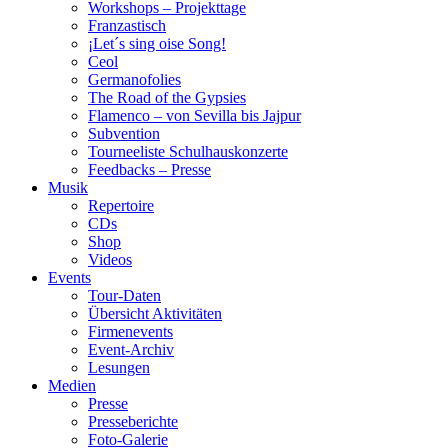
Workshops – Projekttage
Franzastisch
¡Let´s sing oise Song!
Ceol
Germanofolies
The Road of the Gypsies
Flamenco – von Sevilla bis Jajpur
Subvention
Tourneeliste Schulhauskonzerte
Feedbacks – Presse
Musik
Repertoire
CDs
Shop
Videos
Events
Tour-Daten
Übersicht Aktivitäten
Firmenevents
Event-Archiv
Lesungen
Medien
Presse
Presseberichte
Foto-Galerie