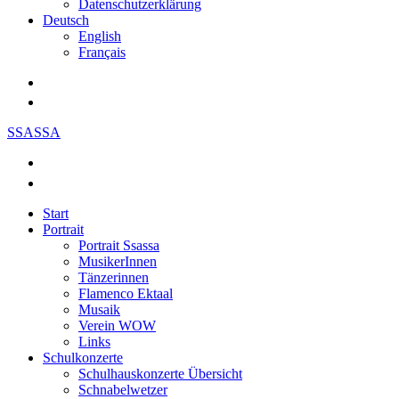
Datenschutzerklärung
Deutsch
English
Français
SSASSA
Start
Portrait
Portrait Ssassa
MusikerInnen
Tänzerinnen
Flamenco Ektaal
Musaik
Verein WOW
Links
Schulkonzerte
Schulhauskonzerte Übersicht
Schnabelwetzer