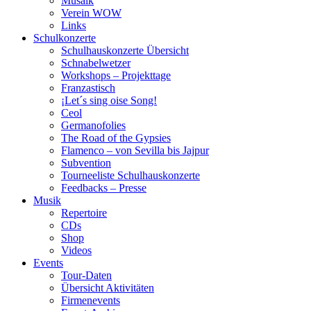
Musaik
Verein WOW
Links
Schulkonzerte
Schulhauskonzerte Übersicht
Schnabelwetzer
Workshops – Projekttage
Franzastisch
¡Let´s sing oise Song!
Ceol
Germanofolies
The Road of the Gypsies
Flamenco – von Sevilla bis Jajpur
Subvention
Tourneeliste Schulhauskonzerte
Feedbacks – Presse
Musik
Repertoire
CDs
Shop
Videos
Events
Tour-Daten
Übersicht Aktivitäten
Firmenevents