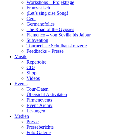
Workshops – Projekttage
Franzastisch
¡Let´s sing oise Song!
Ceol
Germanofolies
The Road of the Gypsies
Flamenco – von Sevilla bis Jajpur
Subvention
Tourneeliste Schulhauskonzerte
Feedbacks – Presse
Musik
Repertoire
CDs
Shop
Videos
Events
Tour-Daten
Übersicht Aktivitäten
Firmenevents
Event-Archiv
Lesungen
Medien
Presse
Presseberichte
Foto-Galerie