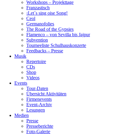
Workshops – Projekttage
Franzastisch
¡Let´s sing oise Song!
Ceol
Germanofolies
The Road of the Gypsies
Flamenco – von Sevilla bis Jajpur
Subvention
Tourneeliste Schulhauskonzerte
Feedbacks – Presse
Musik
Repertoire
CDs
Shop
Videos
Events
Tour-Daten
Übersicht Aktivitäten
Firmenevents
Event-Archiv
Lesungen
Medien
Presse
Presseberichte
Foto-Galerie