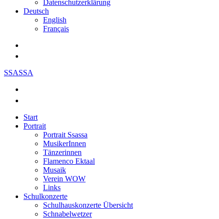
Datenschutzerklärung
Deutsch
English
Français
SSASSA
Start
Portrait
Portrait Ssassa
MusikerInnen
Tänzerinnen
Flamenco Ektaal
Musaik
Verein WOW
Links
Schulkonzerte
Schulhauskonzerte Übersicht
Schnabelwetzer