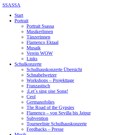
SSASSA
Start
Portrait
Portrait Ssassa
MusikerInnen
Tänzerinnen
Flamenco Ektaal
Musaik
Verein WOW
Links
Schulkonzerte
Schulhauskonzerte Übersicht
Schnabelwetzer
Workshops – Projekttage
Franzastisch
¡Let´s sing oise Song!
Ceol
Germanofolies
The Road of the Gypsies
Flamenco – von Sevilla bis Jajpur
Subvention
Tourneeliste Schulhauskonzerte
Feedbacks – Presse
Musik