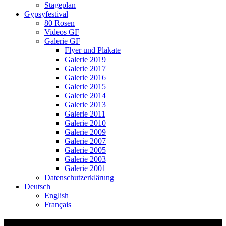
Stageplan
Gypsyfestival
80 Rosen
Videos GF
Galerie GF
Flyer und Plakate
Galerie 2019
Galerie 2017
Galerie 2016
Galerie 2015
Galerie 2014
Galerie 2013
Galerie 2011
Galerie 2010
Galerie 2009
Galerie 2007
Galerie 2005
Galerie 2003
Galerie 2001
Datenschutzerklärung
Deutsch
English
Français
Schmidi_Ceol_2016_04_29_69