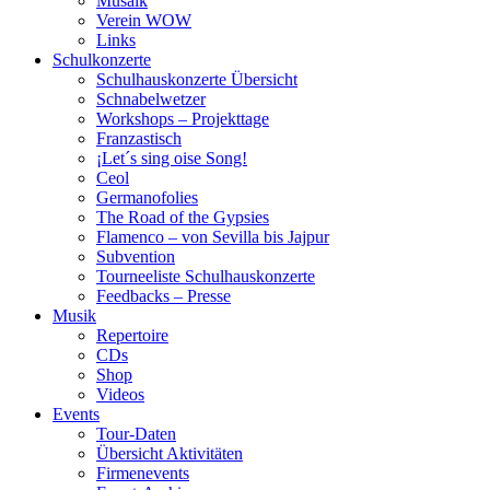
Musaik
Verein WOW
Links
Schulkonzerte
Schulhauskonzerte Übersicht
Schnabelwetzer
Workshops – Projekttage
Franzastisch
¡Let´s sing oise Song!
Ceol
Germanofolies
The Road of the Gypsies
Flamenco – von Sevilla bis Jajpur
Subvention
Tourneeliste Schulhauskonzerte
Feedbacks – Presse
Musik
Repertoire
CDs
Shop
Videos
Events
Tour-Daten
Übersicht Aktivitäten
Firmenevents