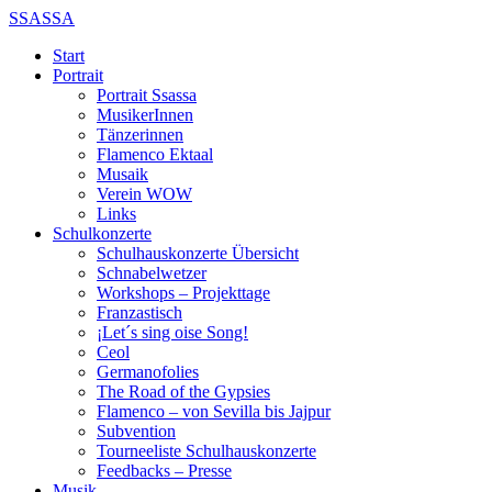
SSASSA
Start
Portrait
Portrait Ssassa
MusikerInnen
Tänzerinnen
Flamenco Ektaal
Musaik
Verein WOW
Links
Schulkonzerte
Schulhauskonzerte Übersicht
Schnabelwetzer
Workshops – Projekttage
Franzastisch
¡Let´s sing oise Song!
Ceol
Germanofolies
The Road of the Gypsies
Flamenco – von Sevilla bis Jajpur
Subvention
Tourneeliste Schulhauskonzerte
Feedbacks – Presse
Musik