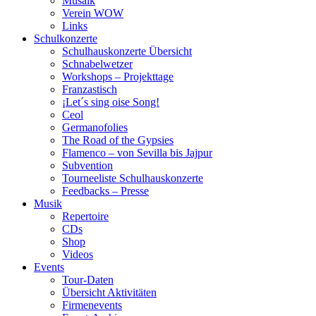
Musaik
Verein WOW
Links
Schulkonzerte
Schulhauskonzerte Übersicht
Schnabelwetzer
Workshops – Projekttage
Franzastisch
¡Let´s sing oise Song!
Ceol
Germanofolies
The Road of the Gypsies
Flamenco – von Sevilla bis Jajpur
Subvention
Tourneeliste Schulhauskonzerte
Feedbacks – Presse
Musik
Repertoire
CDs
Shop
Videos
Events
Tour-Daten
Übersicht Aktivitäten
Firmenevents