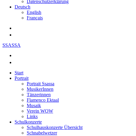
Datenschutzerklärung
Deutsch
English
Français
SSASSA
Start
Portrait
Portrait Ssassa
MusikerInnen
Tänzerinnen
Flamenco Ektaal
Musaik
Verein WOW
Links
Schulkonzerte
Schulhauskonzerte Übersicht
Schnabelwetzer