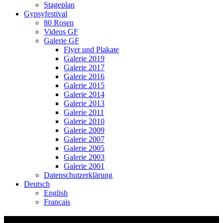
Stageplan
Gypsyfestival
80 Rosen
Videos GF
Galerie GF
Flyer und Plakate
Galerie 2019
Galerie 2017
Galerie 2016
Galerie 2015
Galerie 2014
Galerie 2013
Galerie 2011
Galerie 2010
Galerie 2009
Galerie 2007
Galerie 2005
Galerie 2003
Galerie 2001
Datenschutzerklärung
Deutsch
English
Français
lyricpotato Biel SHS