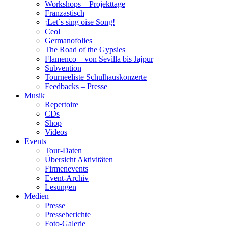
Workshops – Projekttage
Franzastisch
¡Let´s sing oise Song!
Ceol
Germanofolies
The Road of the Gypsies
Flamenco – von Sevilla bis Jajpur
Subvention
Tourneeliste Schulhauskonzerte
Feedbacks – Presse
Musik
Repertoire
CDs
Shop
Videos
Events
Tour-Daten
Übersicht Aktivitäten
Firmenevents
Event-Archiv
Lesungen
Medien
Presse
Presseberichte
Foto-Galerie