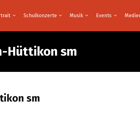
trait
Schulkonzerte
Musik
Events
Medie
n-Hüttikon sm
ttikon sm