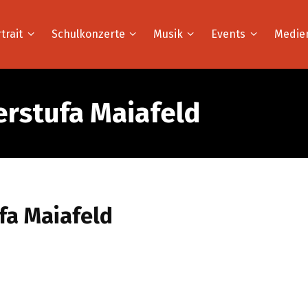
trait
Schulkonzerte
Musik
Events
Medie
erstufa Maiafeld
fa Maiafeld