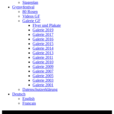
Stageplan
Gypsyfestival
80 Rosen
Videos GF
Galerie GF
Flyer und Plakate
Galerie 2019
Galerie 2017
Galerie 2016
Galerie 2015
Galerie 2014
Galerie 2013
Galerie 2011
Galerie 2010
Galerie 2009
Galerie 2007
Galerie 2005
Galerie 2003
Galerie 2001
Datenschutzerklärung
Deutsch
English
Français
Stägi-Song – Dübendorf – Kids