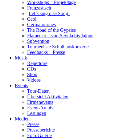
Workshops – Projekttage
Franzastisch
¡Let´s sing oise Song!
Ceol
Germanofolies
The Road of the Gypsies
Flamenco – von Sevilla bis Jajpur
Subvention
Tourneeliste Schulhauskonzerte
Feedbacks – Presse
Musik
Repertoire
CDs
Shop
Videos
Events
Tour-Daten
Übersicht Aktivitäten
Firmenevents
Event-Archiv
Lesungen
Medien
Presse
Presseberichte
Foto-Galerie