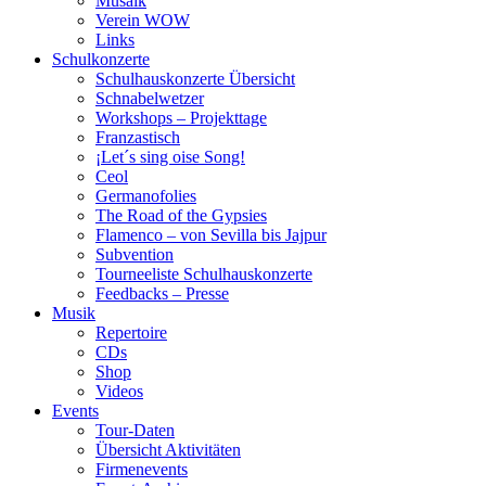
Musaik
Verein WOW
Links
Schulkonzerte
Schulhauskonzerte Übersicht
Schnabelwetzer
Workshops – Projekttage
Franzastisch
¡Let´s sing oise Song!
Ceol
Germanofolies
The Road of the Gypsies
Flamenco – von Sevilla bis Jajpur
Subvention
Tourneeliste Schulhauskonzerte
Feedbacks – Presse
Musik
Repertoire
CDs
Shop
Videos
Events
Tour-Daten
Übersicht Aktivitäten
Firmenevents