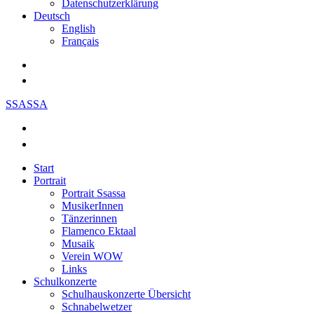
Datenschutzerklärung
Deutsch
English
Français
SSASSA
Start
Portrait
Portrait Ssassa
MusikerInnen
Tänzerinnen
Flamenco Ektaal
Musaik
Verein WOW
Links
Schulkonzerte
Schulhauskonzerte Übersicht
Schnabelwetzer