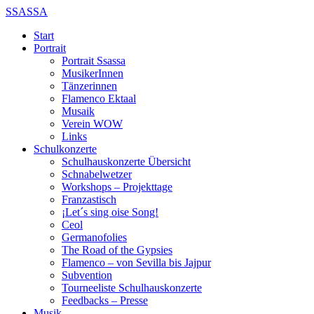
SSASSA
Start
Portrait
Portrait Ssassa
MusikerInnen
Tänzerinnen
Flamenco Ektaal
Musaik
Verein WOW
Links
Schulkonzerte
Schulhauskonzerte Übersicht
Schnabelwetzer
Workshops – Projekttage
Franzastisch
¡Let´s sing oise Song!
Ceol
Germanofolies
The Road of the Gypsies
Flamenco – von Sevilla bis Jajpur
Subvention
Tourneeliste Schulhauskonzerte
Feedbacks – Presse
Musik