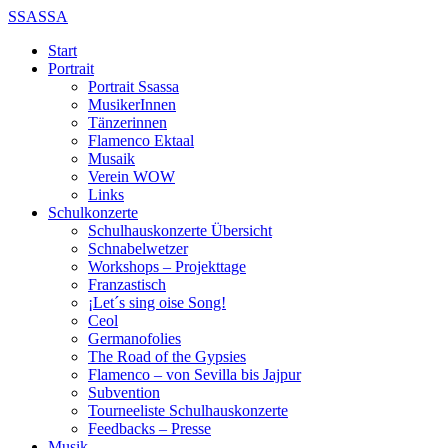
SSASSA
Start
Portrait
Portrait Ssassa
MusikerInnen
Tänzerinnen
Flamenco Ektaal
Musaik
Verein WOW
Links
Schulkonzerte
Schulhauskonzerte Übersicht
Schnabelwetzer
Workshops – Projekttage
Franzastisch
¡Let´s sing oise Song!
Ceol
Germanofolies
The Road of the Gypsies
Flamenco – von Sevilla bis Jajpur
Subvention
Tourneeliste Schulhauskonzerte
Feedbacks – Presse
Musik