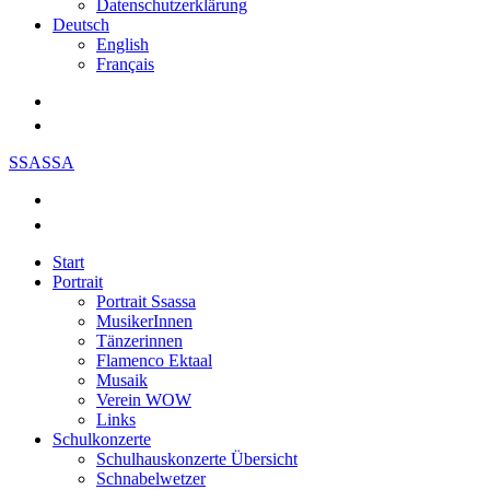
Datenschutzerklärung
Deutsch
English
Français
SSASSA
Start
Portrait
Portrait Ssassa
MusikerInnen
Tänzerinnen
Flamenco Ektaal
Musaik
Verein WOW
Links
Schulkonzerte
Schulhauskonzerte Übersicht
Schnabelwetzer