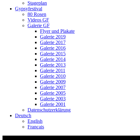
Stageplan
Gypsyfestival
80 Rosen
Videos GF
Galerie GF
Flyer und Plakate
Galerie 2019
Galerie 2017
Galerie 2016
Galerie 2015
Galerie 2014
Galerie 2013
Galerie 2011
Galerie 2010
Galerie 2009
Galerie 2007
Galerie 2005
Galerie 2003
Galerie 2001
Datenschutzerklärung
Deutsch
English
Français
Oberstufa Maiafeld