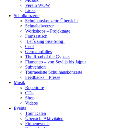
Musaik
Verein WOW
Links
Schulkonzerte
Schulhauskonzerte Übersicht
Schnabelwetzer
Workshops – Projekttage
Franzastisch
¡Let´s sing oise Song!
Ceol
Germanofolies
The Road of the Gypsies
Flamenco – von Sevilla bis Jajpur
Subvention
Tourneeliste Schulhauskonzerte
Feedbacks – Presse
Musik
Repertoire
CDs
Shop
Videos
Events
Tour-Daten
Übersicht Aktivitäten
Firmenevents