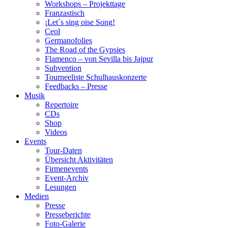
Workshops – Projekttage
Franzastisch
¡Let´s sing oise Song!
Ceol
Germanofolies
The Road of the Gypsies
Flamenco – von Sevilla bis Jajpur
Subvention
Tourneeliste Schulhauskonzerte
Feedbacks – Presse
Musik
Repertoire
CDs
Shop
Videos
Events
Tour-Daten
Übersicht Aktivitäten
Firmenevents
Event-Archiv
Lesungen
Medien
Presse
Presseberichte
Foto-Galerie