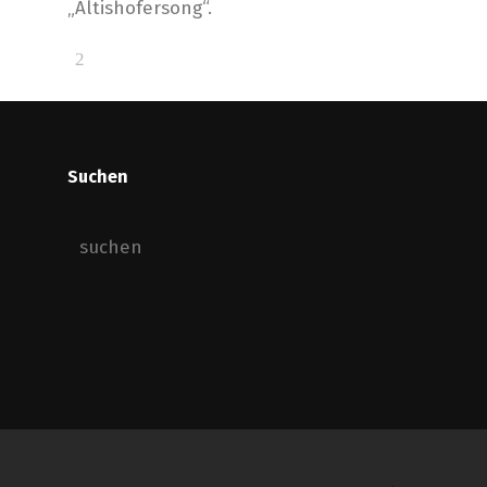
„Altishofersong“.
Suchen