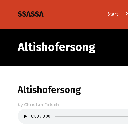
SSASSA
Start
P
Altishofersong
Altishofersong
by
Christan Fotsch