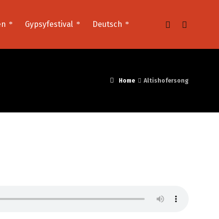
en
Gypsyfestival
Deutsch
Home
Altishofersong