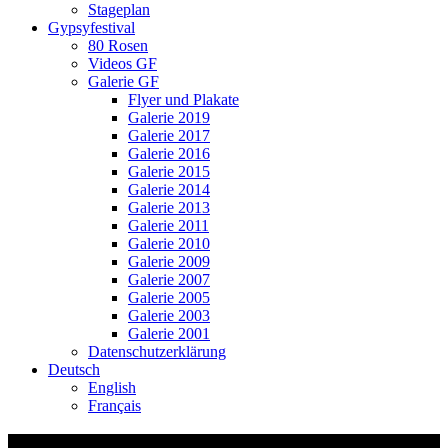
Stageplan
Gypsyfestival
80 Rosen
Videos GF
Galerie GF
Flyer und Plakate
Galerie 2019
Galerie 2017
Galerie 2016
Galerie 2015
Galerie 2014
Galerie 2013
Galerie 2011
Galerie 2010
Galerie 2009
Galerie 2007
Galerie 2005
Galerie 2003
Galerie 2001
Datenschutzerklärung
Deutsch
English
Français
50 ans – lyricpotato