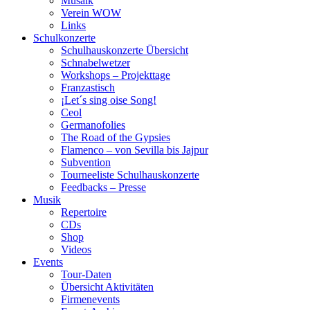
Musaik
Verein WOW
Links
Schulkonzerte
Schulhauskonzerte Übersicht
Schnabelwetzer
Workshops – Projekttage
Franzastisch
¡Let´s sing oise Song!
Ceol
Germanofolies
The Road of the Gypsies
Flamenco – von Sevilla bis Jajpur
Subvention
Tourneeliste Schulhauskonzerte
Feedbacks – Presse
Musik
Repertoire
CDs
Shop
Videos
Events
Tour-Daten
Übersicht Aktivitäten
Firmenevents