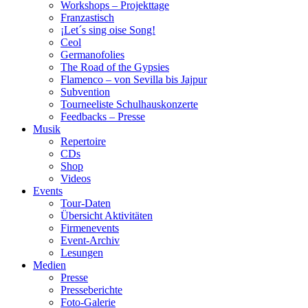
Workshops – Projekttage
Franzastisch
¡Let´s sing oise Song!
Ceol
Germanofolies
The Road of the Gypsies
Flamenco – von Sevilla bis Jajpur
Subvention
Tourneeliste Schulhauskonzerte
Feedbacks – Presse
Musik
Repertoire
CDs
Shop
Videos
Events
Tour-Daten
Übersicht Aktivitäten
Firmenevents
Event-Archiv
Lesungen
Medien
Presse
Presseberichte
Foto-Galerie