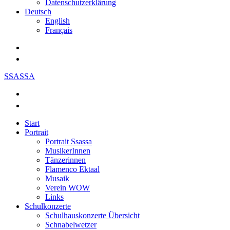
Datenschutzerklärung
Deutsch
English
Français
SSASSA
Start
Portrait
Portrait Ssassa
MusikerInnen
Tänzerinnen
Flamenco Ektaal
Musaik
Verein WOW
Links
Schulkonzerte
Schulhauskonzerte Übersicht
Schnabelwetzer