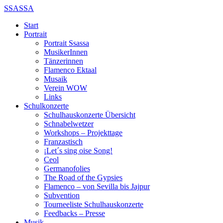
SSASSA
Start
Portrait
Portrait Ssassa
MusikerInnen
Tänzerinnen
Flamenco Ektaal
Musaik
Verein WOW
Links
Schulkonzerte
Schulhauskonzerte Übersicht
Schnabelwetzer
Workshops – Projekttage
Franzastisch
¡Let´s sing oise Song!
Ceol
Germanofolies
The Road of the Gypsies
Flamenco – von Sevilla bis Jajpur
Subvention
Tourneeliste Schulhauskonzerte
Feedbacks – Presse
Musik