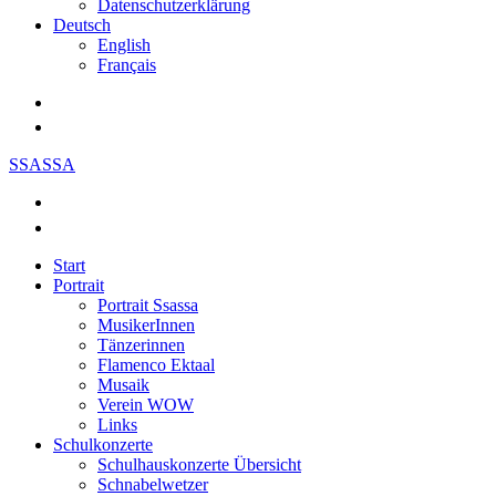
Datenschutzerklärung
Deutsch
English
Français
SSASSA
Start
Portrait
Portrait Ssassa
MusikerInnen
Tänzerinnen
Flamenco Ektaal
Musaik
Verein WOW
Links
Schulkonzerte
Schulhauskonzerte Übersicht
Schnabelwetzer