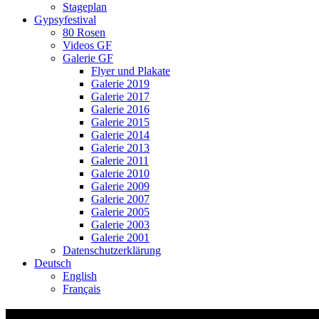
Stageplan
Gypsyfestival
80 Rosen
Videos GF
Galerie GF
Flyer und Plakate
Galerie 2019
Galerie 2017
Galerie 2016
Galerie 2015
Galerie 2014
Galerie 2013
Galerie 2011
Galerie 2010
Galerie 2009
Galerie 2007
Galerie 2005
Galerie 2003
Galerie 2001
Datenschutzerklärung
Deutsch
English
Français
O O Othmarsinge