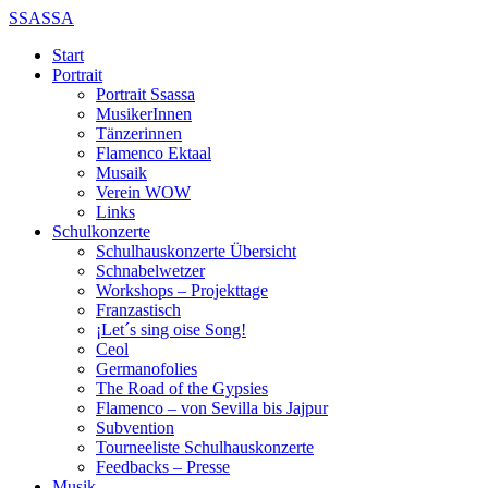
SSASSA
Start
Portrait
Portrait Ssassa
MusikerInnen
Tänzerinnen
Flamenco Ektaal
Musaik
Verein WOW
Links
Schulkonzerte
Schulhauskonzerte Übersicht
Schnabelwetzer
Workshops – Projekttage
Franzastisch
¡Let´s sing oise Song!
Ceol
Germanofolies
The Road of the Gypsies
Flamenco – von Sevilla bis Jajpur
Subvention
Tourneeliste Schulhauskonzerte
Feedbacks – Presse
Musik