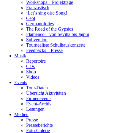
Workshops – Projekttage
Franzastisch
¡Let´s sing oise Song!
Ceol
Germanofolies
The Road of the Gypsies
Flamenco – von Sevilla bis Jajpur
Subvention
Tourneeliste Schulhauskonzerte
Feedbacks – Presse
Musik
Repertoire
CDs
Shop
Videos
Events
Tour-Daten
Übersicht Aktivitäten
Firmenevents
Event-Archiv
Lesungen
Medien
Presse
Presseberichte
Foto-Galerie