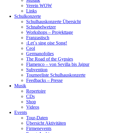
Musaik
Verein WOW
Links
Schulkonzerte
Schulhauskonzerte Übersicht
Schnabelwetzer
Workshops – Projekttage
Franzastisch
¡Let´s sing oise Song!
Ceol
Germanofolies
The Road of the Gypsies
Flamenco – von Sevilla bis Jajpur
Subvention
Tourneeliste Schulhauskonzerte
Feedbacks – Presse
Musik
Repertoire
CDs
Shop
Videos
Events
Tour-Daten
Übersicht Aktivitäten
Firmenevents