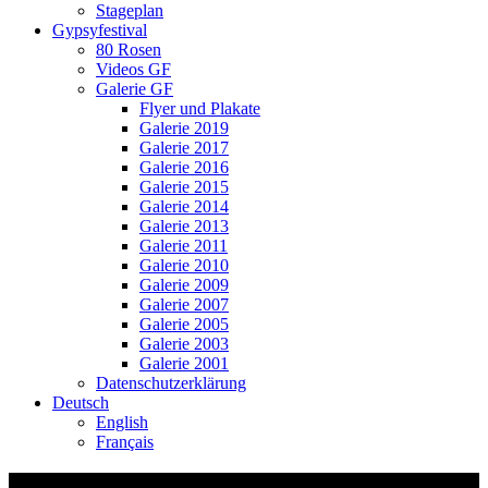
Stageplan
Gypsyfestival
80 Rosen
Videos GF
Galerie GF
Flyer und Plakate
Galerie 2019
Galerie 2017
Galerie 2016
Galerie 2015
Galerie 2014
Galerie 2013
Galerie 2011
Galerie 2010
Galerie 2009
Galerie 2007
Galerie 2005
Galerie 2003
Galerie 2001
Datenschutzerklärung
Deutsch
English
Français
21 Üsi Mäuchnou Fämily