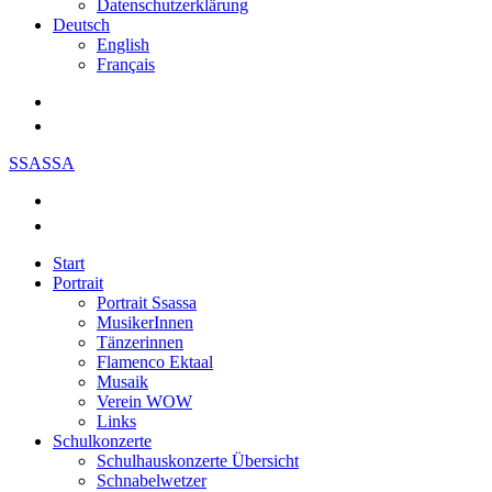
Datenschutzerklärung
Deutsch
English
Français
SSASSA
Start
Portrait
Portrait Ssassa
MusikerInnen
Tänzerinnen
Flamenco Ektaal
Musaik
Verein WOW
Links
Schulkonzerte
Schulhauskonzerte Übersicht
Schnabelwetzer