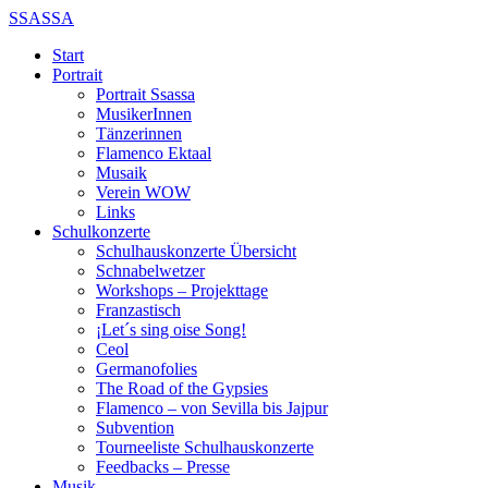
SSASSA
Start
Portrait
Portrait Ssassa
MusikerInnen
Tänzerinnen
Flamenco Ektaal
Musaik
Verein WOW
Links
Schulkonzerte
Schulhauskonzerte Übersicht
Schnabelwetzer
Workshops – Projekttage
Franzastisch
¡Let´s sing oise Song!
Ceol
Germanofolies
The Road of the Gypsies
Flamenco – von Sevilla bis Jajpur
Subvention
Tourneeliste Schulhauskonzerte
Feedbacks – Presse
Musik