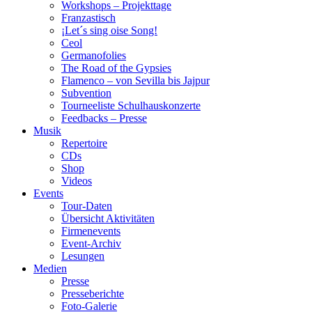
Workshops – Projekttage
Franzastisch
¡Let´s sing oise Song!
Ceol
Germanofolies
The Road of the Gypsies
Flamenco – von Sevilla bis Jajpur
Subvention
Tourneeliste Schulhauskonzerte
Feedbacks – Presse
Musik
Repertoire
CDs
Shop
Videos
Events
Tour-Daten
Übersicht Aktivitäten
Firmenevents
Event-Archiv
Lesungen
Medien
Presse
Presseberichte
Foto-Galerie