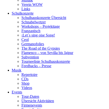
Musaik
Verein WOW
Links
Schulkonzerte
Schulhauskonzerte Übersicht
Schnabelwetzer
Workshops – Projekttage
Franzastisch
¡Let´s sing oise Song!
Ceol
Germanofolies
The Road of the Gypsies
Flamenco – von Sevilla bis Jajpur
Subvention
Tourneeliste Schulhauskonzerte
Feedbacks – Presse
Musik
Repertoire
CDs
Shop
Videos
Events
Tour-Daten
Übersicht Aktivitäten
Firmenevents