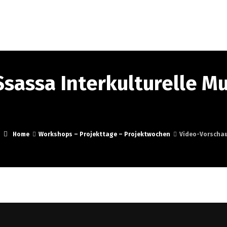
ortrait
Schulkonzerte
Musik
Events
Medi
Ssassa Interkulturelle M
Home
Workshops – Projekttage – Projektwochen
Video-Vorschaub