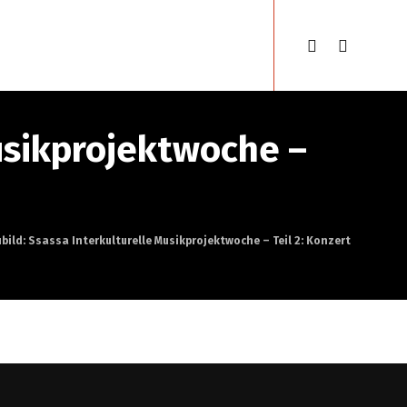
en
Gypsyfestival
Deutsch
usikprojektwoche –
ild: Ssassa Interkulturelle Musikprojektwoche – Teil 2: Konzert