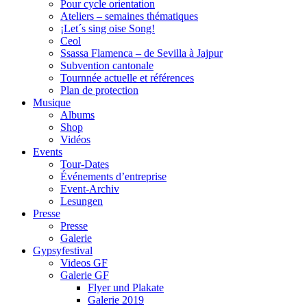
Pour cycle orientation
Ateliers – semaines thématiques
¡Let´s sing oise Song!
Ceol
Ssassa Flamenca – de Sevilla à Jajpur
Subvention cantonale
Tournnée actuelle et références
Plan de protection
Musique
Albums
Shop
Vidéos
Events
Tour-Dates
Événements d’entreprise
Event-Archiv
Lesungen
Presse
Presse
Galerie
Gypsyfestival
Videos GF
Galerie GF
Flyer und Plakate
Galerie 2019