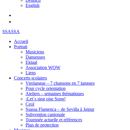
Deutsch
English
SSASSA
Accueil
Portrait
Musiciens
Danseuses
Ektaal
Association WOW
Liens
Concerts scolaires
Virelangue – 7 chansons en 7 langues
Pour cycle orientation
Ateliers – semaines thématiques
¡Let´s sing oise Song!
Ceol
Ssassa Flamenca – de Sevilla à Jajpur
Subvention cantonale
Tournnée actuelle et références
Plan de protection