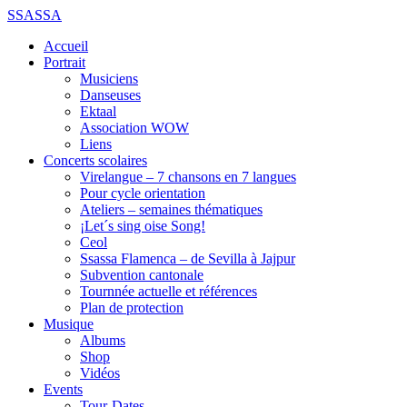
SSASSA
Accueil
Portrait
Musiciens
Danseuses
Ektaal
Association WOW
Liens
Concerts scolaires
Virelangue – 7 chansons en 7 langues
Pour cycle orientation
Ateliers – semaines thématiques
¡Let´s sing oise Song!
Ceol
Ssassa Flamenca – de Sevilla à Jajpur
Subvention cantonale
Tournnée actuelle et références
Plan de protection
Musique
Albums
Shop
Vidéos
Events
Tour-Dates