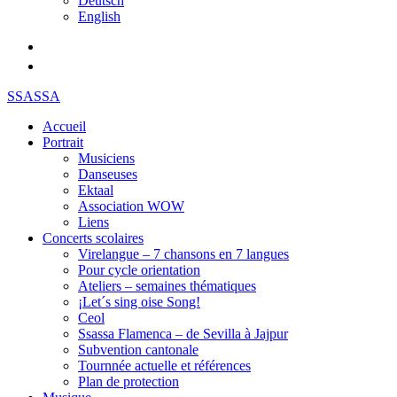
Deutsch
English
SSASSA
Accueil
Portrait
Musiciens
Danseuses
Ektaal
Association WOW
Liens
Concerts scolaires
Virelangue – 7 chansons en 7 langues
Pour cycle orientation
Ateliers – semaines thématiques
¡Let´s sing oise Song!
Ceol
Ssassa Flamenca – de Sevilla à Jajpur
Subvention cantonale
Tournnée actuelle et références
Plan de protection