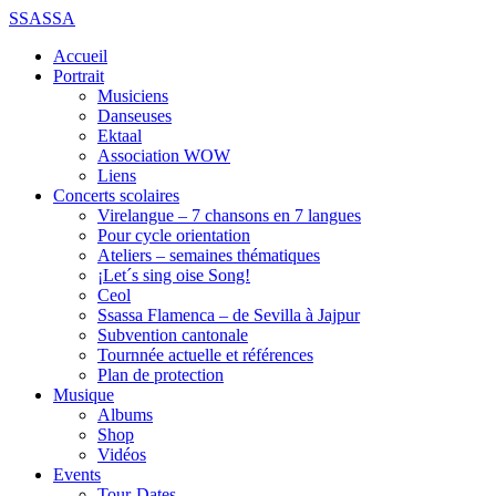
SSASSA
Accueil
Portrait
Musiciens
Danseuses
Ektaal
Association WOW
Liens
Concerts scolaires
Virelangue – 7 chansons en 7 langues
Pour cycle orientation
Ateliers – semaines thématiques
¡Let´s sing oise Song!
Ceol
Ssassa Flamenca – de Sevilla à Jajpur
Subvention cantonale
Tournnée actuelle et références
Plan de protection
Musique
Albums
Shop
Vidéos
Events
Tour-Dates