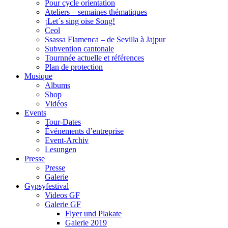
Pour cycle orientation
Ateliers – semaines thématiques
¡Let´s sing oise Song!
Ceol
Ssassa Flamenca – de Sevilla à Jajpur
Subvention cantonale
Tournnée actuelle et références
Plan de protection
Musique
Albums
Shop
Vidéos
Events
Tour-Dates
Événements d’entreprise
Event-Archiv
Lesungen
Presse
Presse
Galerie
Gypsyfestival
Videos GF
Galerie GF
Flyer und Plakate
Galerie 2019