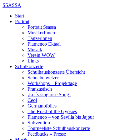
SSASSA
Start
Portrait
Portrait Ssassa
MusikerInnen
Tänzerinnen
Flamenco Ektaal
Musaik
Verein WOW
Links
Schulkonzerte
Schulhauskonzerte Übersicht
Schnabelwetzer
Workshops – Projekttage
Franzastisch
¡Let´s sing oise Song!
Ceol
Germanofolies
The Road of the Gypsies
Flamenco – von Sevilla bis Jajpur
Subvention
Tourneeliste Schulhauskonzerte
Feedbacks – Presse
Musik