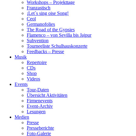
Workshops – Projekttage
Franzastisch
¡Let´s sing oise Song!
Ceol
Germanofolies
The Road of the Gypsies
Flamenco – von Sevilla bis Jajpur
Subvention
Tourneeliste Schulhauskonzerte
Feedbacks – Presse
Musik
Repertoire
CDs
Shop
Videos
Events
Tour-Daten
Übersicht Aktivitäten
Firmenevents
Event-Archiv
Lesungen
Medien
Presse
Presseberichte
Foto-Galerie