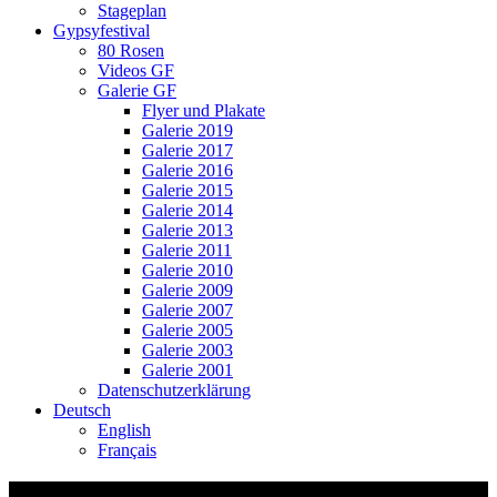
Stageplan
Gypsyfestival
80 Rosen
Videos GF
Galerie GF
Flyer und Plakate
Galerie 2019
Galerie 2017
Galerie 2016
Galerie 2015
Galerie 2014
Galerie 2013
Galerie 2011
Galerie 2010
Galerie 2009
Galerie 2007
Galerie 2005
Galerie 2003
Galerie 2001
Datenschutzerklärung
Deutsch
English
Français
sponsor3-1.png