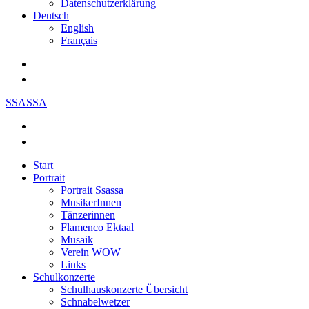
Datenschutzerklärung
Deutsch
English
Français
SSASSA
Start
Portrait
Portrait Ssassa
MusikerInnen
Tänzerinnen
Flamenco Ektaal
Musaik
Verein WOW
Links
Schulkonzerte
Schulhauskonzerte Übersicht
Schnabelwetzer