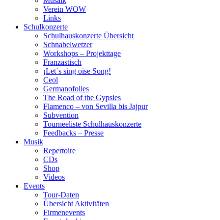
Musaik
Verein WOW
Links
Schulkonzerte
Schulhauskonzerte Übersicht
Schnabelwetzer
Workshops – Projekttage
Franzastisch
¡Let´s sing oise Song!
Ceol
Germanofolies
The Road of the Gypsies
Flamenco – von Sevilla bis Jajpur
Subvention
Tourneeliste Schulhauskonzerte
Feedbacks – Presse
Musik
Repertoire
CDs
Shop
Videos
Events
Tour-Daten
Übersicht Aktivitäten
Firmenevents