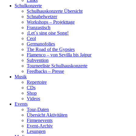
Links
Schulkonzerte
Schulhauskonzerte Übersicht
Schnabelwetzer
Workshops – Projekttage
Franzastisch
¡Let´s sing oise Song!
Ceol
Germanofolies
The Road of the Gypsies
Flamenco – von Sevilla bis Jajpur
Subvention
Tourneeliste Schulhauskonzerte
Feedbacks – Presse
Musik
Repertoire
CDs
Shop
Videos
Events
Tour-Daten
Übersicht Aktivitäten
Firmenevents
Event-Archiv
Lesungen