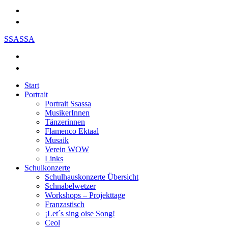
SSASSA
Start
Portrait
Portrait Ssassa
MusikerInnen
Tänzerinnen
Flamenco Ektaal
Musaik
Verein WOW
Links
Schulkonzerte
Schulhauskonzerte Übersicht
Schnabelwetzer
Workshops – Projekttage
Franzastisch
¡Let´s sing oise Song!
Ceol