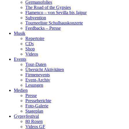
Germanofolies
The Road of the Gypsies
Flamenco – von Sevilla bis Jajpur
Subvention
Tourneeliste Schulhauskonzerte
Feedbacks – Presse
Musik
Repertoire
CDs
Shop
Videos
Events
Tour-Daten
Übersicht Aktivitäten
Firmenevents
Event-Archiv
Lesungen
Medien
Presse
Presseberichte
Foto-Galerie
Stageplan
Gypsyfestival
80 Rosen
Videos GF