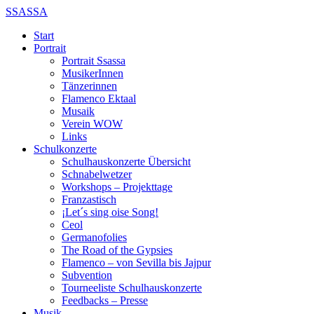
SSASSA
Start
Portrait
Portrait Ssassa
MusikerInnen
Tänzerinnen
Flamenco Ektaal
Musaik
Verein WOW
Links
Schulkonzerte
Schulhauskonzerte Übersicht
Schnabelwetzer
Workshops – Projekttage
Franzastisch
¡Let´s sing oise Song!
Ceol
Germanofolies
The Road of the Gypsies
Flamenco – von Sevilla bis Jajpur
Subvention
Tourneeliste Schulhauskonzerte
Feedbacks – Presse
Musik