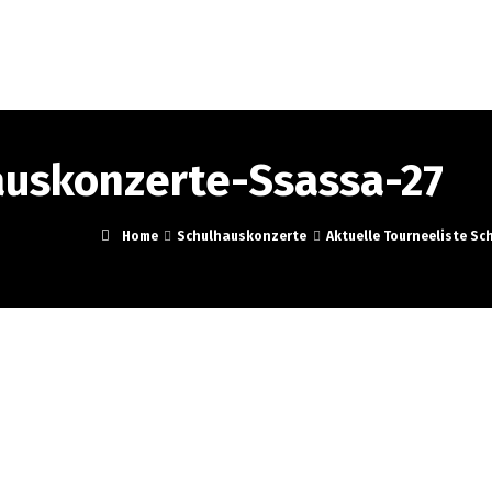
ortrait
Schulkonzerte
Musik
Events
Medi
auskonzerte-Ssassa-27
Home
Schulhauskonzerte
Aktuelle Tourneeliste S