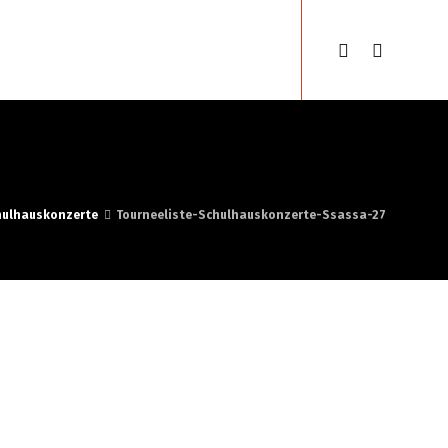
en
Gypsyfestival
Deutsch
chulhauskonzerte
Tourneeliste-Schulhauskonzerte-Ssassa-27