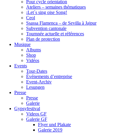
Pour cycle orientation
Ateliers – semaines thématiques
¡Let´s sing oise Song!
Ceol
Ssassa Flamenca – de Sevilla à Jajpur
Subvention cantonale
Tournnée actuelle et références
Plan de protection
Musique
Albums
Shop
Vidéos
Events
Tour-Dates
Événements d’entreprise
Event-Archiv
Lesungen
Presse
Presse
Galerie
Gypsyfestival
Videos GF
Galerie GF
Flyer und Plakate
Galerie 2019