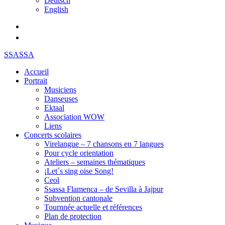
Deutsch
English
SSASSA
Accueil
Portrait
Musiciens
Danseuses
Ektaal
Association WOW
Liens
Concerts scolaires
Virelangue – 7 chansons en 7 langues
Pour cycle orientation
Ateliers – semaines thématiques
¡Let´s sing oise Song!
Ceol
Ssassa Flamenca – de Sevilla à Jajpur
Subvention cantonale
Tournnée actuelle et références
Plan de protection