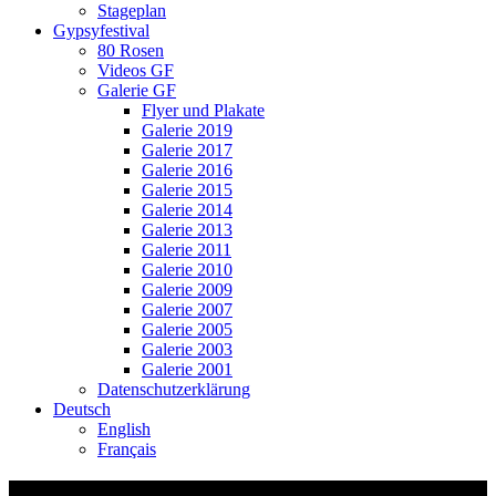
Stageplan
Gypsyfestival
80 Rosen
Videos GF
Galerie GF
Flyer und Plakate
Galerie 2019
Galerie 2017
Galerie 2016
Galerie 2015
Galerie 2014
Galerie 2013
Galerie 2011
Galerie 2010
Galerie 2009
Galerie 2007
Galerie 2005
Galerie 2003
Galerie 2001
Datenschutzerklärung
Deutsch
English
Français
Video-Vorschaubild: MRE-Demo.mp4