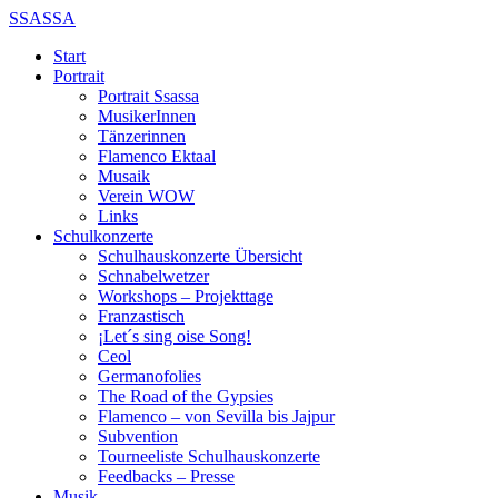
SSASSA
Start
Portrait
Portrait Ssassa
MusikerInnen
Tänzerinnen
Flamenco Ektaal
Musaik
Verein WOW
Links
Schulkonzerte
Schulhauskonzerte Übersicht
Schnabelwetzer
Workshops – Projekttage
Franzastisch
¡Let´s sing oise Song!
Ceol
Germanofolies
The Road of the Gypsies
Flamenco – von Sevilla bis Jajpur
Subvention
Tourneeliste Schulhauskonzerte
Feedbacks – Presse
Musik