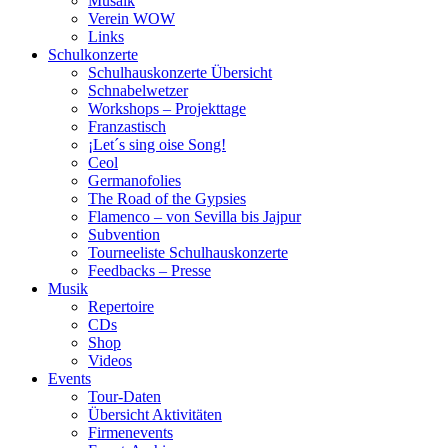
Musaik
Verein WOW
Links
Schulkonzerte
Schulhauskonzerte Übersicht
Schnabelwetzer
Workshops – Projekttage
Franzastisch
¡Let´s sing oise Song!
Ceol
Germanofolies
The Road of the Gypsies
Flamenco – von Sevilla bis Jajpur
Subvention
Tourneeliste Schulhauskonzerte
Feedbacks – Presse
Musik
Repertoire
CDs
Shop
Videos
Events
Tour-Daten
Übersicht Aktivitäten
Firmenevents