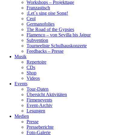
Workshops – Projekttage
Franzastisch
¡Let´s sing oise Song!
Ceol
Germanofolies
The Road of the Gypsies
Flamenco – von Sevilla bis Jajpur
Subvention
Tourneeliste Schulhauskonzerte
Feedbacks – Presse
Musik
Repertoire
CDs
Shop
Videos
Events
Tour-Daten
Übersicht Aktivitäten
Firmenevents
Event-Archiv
Lesungen
Medien
Presse
Presseberichte
Foto-Galerie