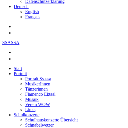
Datenschutzerklärung
Deutsch
English
Français
SSASSA
Start
Portrait
Portrait Ssassa
MusikerInnen
Tänzerinnen
Flamenco Ektaal
Musaik
Verein WOW
Links
Schulkonzerte
Schulhauskonzerte Übersicht
Schnabelwetzer