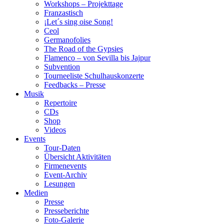
Workshops – Projekttage
Franzastisch
¡Let´s sing oise Song!
Ceol
Germanofolies
The Road of the Gypsies
Flamenco – von Sevilla bis Jajpur
Subvention
Tourneeliste Schulhauskonzerte
Feedbacks – Presse
Musik
Repertoire
CDs
Shop
Videos
Events
Tour-Daten
Übersicht Aktivitäten
Firmenevents
Event-Archiv
Lesungen
Medien
Presse
Presseberichte
Foto-Galerie