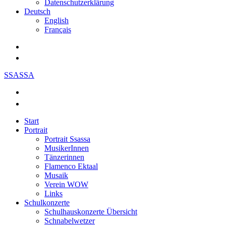
Datenschutzerklärung
Deutsch
English
Français
SSASSA
Start
Portrait
Portrait Ssassa
MusikerInnen
Tänzerinnen
Flamenco Ektaal
Musaik
Verein WOW
Links
Schulkonzerte
Schulhauskonzerte Übersicht
Schnabelwetzer