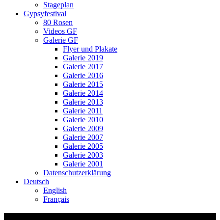
Stageplan
Gypsyfestival
80 Rosen
Videos GF
Galerie GF
Flyer und Plakate
Galerie 2019
Galerie 2017
Galerie 2016
Galerie 2015
Galerie 2014
Galerie 2013
Galerie 2011
Galerie 2010
Galerie 2009
Galerie 2007
Galerie 2005
Galerie 2003
Galerie 2001
Datenschutzerklärung
Deutsch
English
Français
Video-Vorschaubild: 78 Rosen 2023