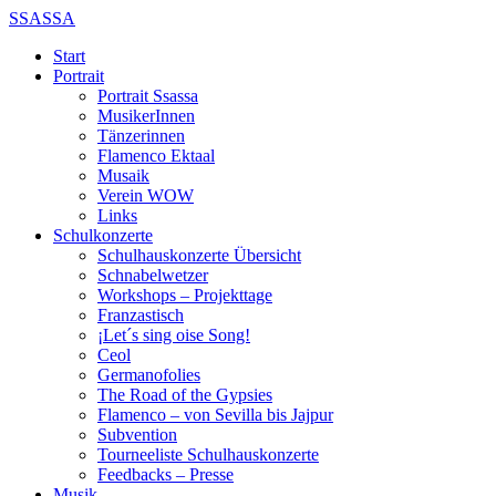
SSASSA
Start
Portrait
Portrait Ssassa
MusikerInnen
Tänzerinnen
Flamenco Ektaal
Musaik
Verein WOW
Links
Schulkonzerte
Schulhauskonzerte Übersicht
Schnabelwetzer
Workshops – Projekttage
Franzastisch
¡Let´s sing oise Song!
Ceol
Germanofolies
The Road of the Gypsies
Flamenco – von Sevilla bis Jajpur
Subvention
Tourneeliste Schulhauskonzerte
Feedbacks – Presse
Musik