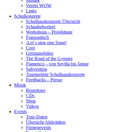
Musaik
Verein WOW
Links
Schulkonzerte
Schulhauskonzerte Übersicht
Schnabelwetzer
Workshops – Projekttage
Franzastisch
¡Let´s sing oise Song!
Ceol
Germanofolies
The Road of the Gypsies
Flamenco – von Sevilla bis Jajpur
Subvention
Tourneeliste Schulhauskonzerte
Feedbacks – Presse
Musik
Repertoire
CDs
Shop
Videos
Events
Tour-Daten
Übersicht Aktivitäten
Firmenevents