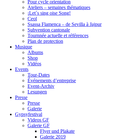
Pour cycle orientation
Ateliers – semaines thématiques
¡Let´s sing oise Song!
Ceol
Ssassa Flamenca – de Sevilla à Jajpur
Subvention cantonale
Tournnée actuelle et références
Plan de protection
Musique
Albums
Shop
Vidéos
Events
Tour-Dates
Événements d’entreprise
Event-Archiv
Lesungen
Presse
Presse
Galerie
Gypsyfestival
Videos GF
Galerie GF
Flyer und Plakate
Galerie 2019