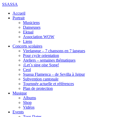
SSASSA
Accueil
Portrait
Musiciens
Danseuses
Ektaal
Association WOW
Liens
Concerts scolaires
Virelangue – 7 chansons en 7 langues
Pour cycle orientation
Ateliers – semaines thématiques
¡Let´s sing oise Song!
Ceol
Ssassa Flamenca – de Sevilla à Jajpur
Subvention cantonale
Tournnée actuelle et références
Plan de protection
Musique
Albums
Shop
Vidéos
Events
Tour-Dates