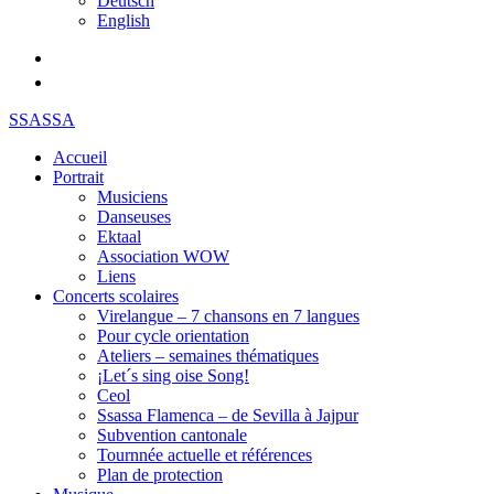
Deutsch
English
SSASSA
Accueil
Portrait
Musiciens
Danseuses
Ektaal
Association WOW
Liens
Concerts scolaires
Virelangue – 7 chansons en 7 langues
Pour cycle orientation
Ateliers – semaines thématiques
¡Let´s sing oise Song!
Ceol
Ssassa Flamenca – de Sevilla à Jajpur
Subvention cantonale
Tournnée actuelle et références
Plan de protection