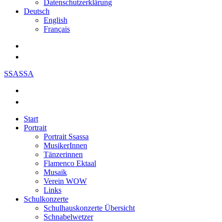
Datenschutzerklärung
Deutsch
English
Français
SSASSA
Start
Portrait
Portrait Ssassa
MusikerInnen
Tänzerinnen
Flamenco Ektaal
Musaik
Verein WOW
Links
Schulkonzerte
Schulhauskonzerte Übersicht
Schnabelwetzer