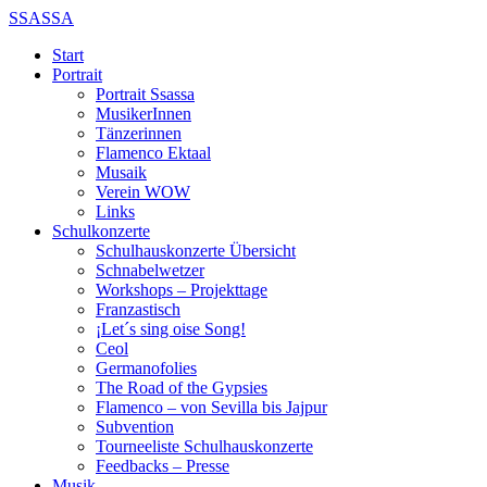
SSASSA
Start
Portrait
Portrait Ssassa
MusikerInnen
Tänzerinnen
Flamenco Ektaal
Musaik
Verein WOW
Links
Schulkonzerte
Schulhauskonzerte Übersicht
Schnabelwetzer
Workshops – Projekttage
Franzastisch
¡Let´s sing oise Song!
Ceol
Germanofolies
The Road of the Gypsies
Flamenco – von Sevilla bis Jajpur
Subvention
Tourneeliste Schulhauskonzerte
Feedbacks – Presse
Musik