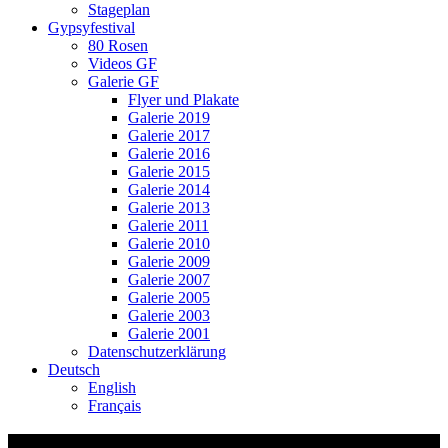
Stageplan
Gypsyfestival
80 Rosen
Videos GF
Galerie GF
Flyer und Plakate
Galerie 2019
Galerie 2017
Galerie 2016
Galerie 2015
Galerie 2014
Galerie 2013
Galerie 2011
Galerie 2010
Galerie 2009
Galerie 2007
Galerie 2005
Galerie 2003
Galerie 2001
Datenschutzerklärung
Deutsch
English
Français
Video-Vorschaubild: 77 ROSEN – Musik