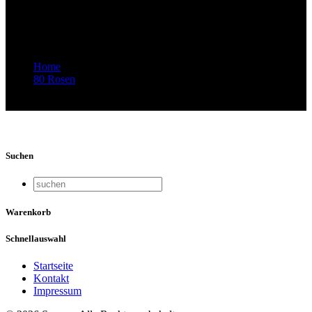
von Rroma, Sinti und Jenischen – 77
Jahre danach
Home
80 Rosen
Video-Vorschaubild: 77 ROSEN – Musik von Rroma, Sinti
und Jenischen – 77 Jahre danach
Suchen
Warenkorb
Schnellauswahl
Startseite
Kontakt
Impressum