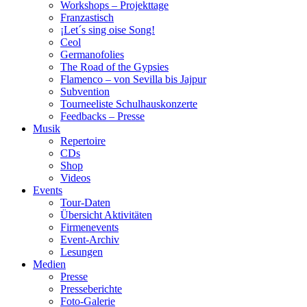
Workshops – Projekttage
Franzastisch
¡Let´s sing oise Song!
Ceol
Germanofolies
The Road of the Gypsies
Flamenco – von Sevilla bis Jajpur
Subvention
Tourneeliste Schulhauskonzerte
Feedbacks – Presse
Musik
Repertoire
CDs
Shop
Videos
Events
Tour-Daten
Übersicht Aktivitäten
Firmenevents
Event-Archiv
Lesungen
Medien
Presse
Presseberichte
Foto-Galerie