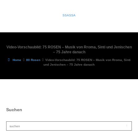
SSASSA
Video-Vorschaubild: 75 ROSEN – Musik von Rroma, Sinti und Jenischen
– 75 Jahre danach
Home
80 Rosen
Video-Vorschaubild: 75 ROSEN – Musik von Rroma, Sinti
und Jenischen – 75 Jahre danach
Suchen