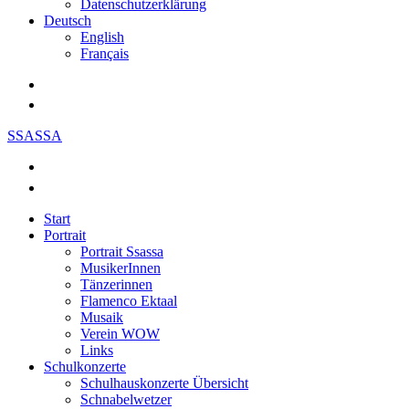
Datenschutzerklärung
Deutsch
English
Français
SSASSA
Start
Portrait
Portrait Ssassa
MusikerInnen
Tänzerinnen
Flamenco Ektaal
Musaik
Verein WOW
Links
Schulkonzerte
Schulhauskonzerte Übersicht
Schnabelwetzer