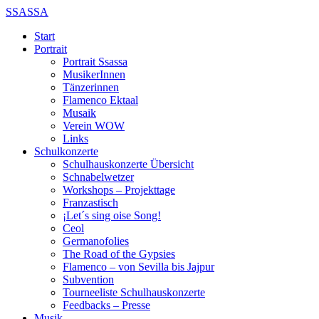
SSASSA
Start
Portrait
Portrait Ssassa
MusikerInnen
Tänzerinnen
Flamenco Ektaal
Musaik
Verein WOW
Links
Schulkonzerte
Schulhauskonzerte Übersicht
Schnabelwetzer
Workshops – Projekttage
Franzastisch
¡Let´s sing oise Song!
Ceol
Germanofolies
The Road of the Gypsies
Flamenco – von Sevilla bis Jajpur
Subvention
Tourneeliste Schulhauskonzerte
Feedbacks – Presse
Musik