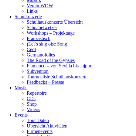
Musaik
Verein WOW
Links
Schulkonzerte
Schulhauskonzerte Übersicht
Schnabelwetzer
Workshops – Projekttage
Franzastisch
¡Let´s sing oise Song!
Ceol
Germanofolies
The Road of the Gypsies
Flamenco – von Sevilla bis Jajpur
Subvention
Tourneeliste Schulhauskonzerte
Feedbacks – Presse
Musik
Repertoire
CDs
Shop
Videos
Events
Tour-Daten
Übersicht Aktivitäten
Firmenevents