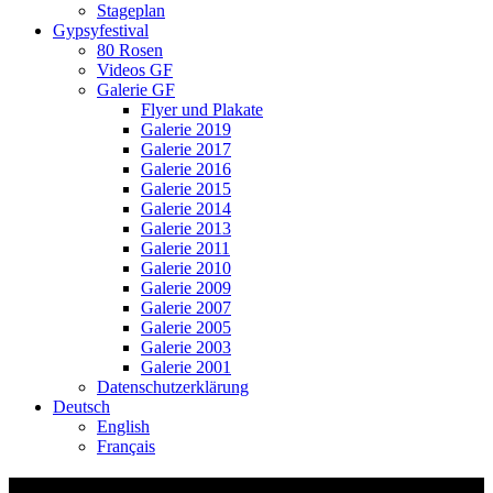
Stageplan
Gypsyfestival
80 Rosen
Videos GF
Galerie GF
Flyer und Plakate
Galerie 2019
Galerie 2017
Galerie 2016
Galerie 2015
Galerie 2014
Galerie 2013
Galerie 2011
Galerie 2010
Galerie 2009
Galerie 2007
Galerie 2005
Galerie 2003
Galerie 2001
Datenschutzerklärung
Deutsch
English
Français
Fabienne Bullock