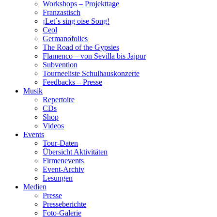
Workshops – Projekttage
Franzastisch
¡Let´s sing oise Song!
Ceol
Germanofolies
The Road of the Gypsies
Flamenco – von Sevilla bis Jajpur
Subvention
Tourneeliste Schulhauskonzerte
Feedbacks – Presse
Musik
Repertoire
CDs
Shop
Videos
Events
Tour-Daten
Übersicht Aktivitäten
Firmenevents
Event-Archiv
Lesungen
Medien
Presse
Presseberichte
Foto-Galerie