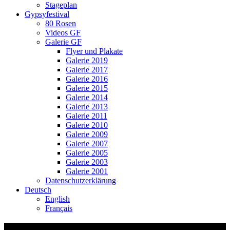
Stageplan
Gypsyfestival
80 Rosen
Videos GF
Galerie GF
Flyer und Plakate
Galerie 2019
Galerie 2017
Galerie 2016
Galerie 2015
Galerie 2014
Galerie 2013
Galerie 2011
Galerie 2010
Galerie 2009
Galerie 2007
Galerie 2005
Galerie 2003
Galerie 2001
Datenschutzerklärung
Deutsch
English
Français
Italienisch: Jammo Ja Casino CD