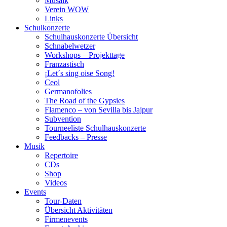
Musaik
Verein WOW
Links
Schulkonzerte
Schulhauskonzerte Übersicht
Schnabelwetzer
Workshops – Projekttage
Franzastisch
¡Let´s sing oise Song!
Ceol
Germanofolies
The Road of the Gypsies
Flamenco – von Sevilla bis Jajpur
Subvention
Tourneeliste Schulhauskonzerte
Feedbacks – Presse
Musik
Repertoire
CDs
Shop
Videos
Events
Tour-Daten
Übersicht Aktivitäten
Firmenevents