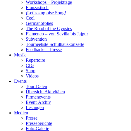
Workshops – Projekttage
Franzastisch
¡Let´s sing oise Song!
Ceol
Germanofolies
The Road of the Gypsies
Flamenco – von Sevilla bis Jajpur
Subvention
Tourneeliste Schulhauskonzerte
Feedbacks – Presse
Musik
Repertoire
CDs
Shop
Videos
Events
Tour-Daten
Übersicht Aktivitäten
Firmenevents
Event-Archiv
Lesungen
Medien
Presse
Presseberichte
Foto-Galerie