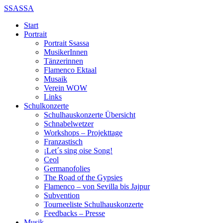
SSASSA
Start
Portrait
Portrait Ssassa
MusikerInnen
Tänzerinnen
Flamenco Ektaal
Musaik
Verein WOW
Links
Schulkonzerte
Schulhauskonzerte Übersicht
Schnabelwetzer
Workshops – Projekttage
Franzastisch
¡Let´s sing oise Song!
Ceol
Germanofolies
The Road of the Gypsies
Flamenco – von Sevilla bis Jajpur
Subvention
Tourneeliste Schulhauskonzerte
Feedbacks – Presse
Musik