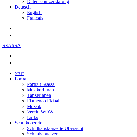
Datenschutzerklärung
Deutsch
English
Français
SSASSA
Start
Portrait
Portrait Ssassa
MusikerInnen
Tänzerinnen
Flamenco Ektaal
Musaik
Verein WOW
Links
Schulkonzerte
Schulhauskonzerte Übersicht
Schnabelwetzer