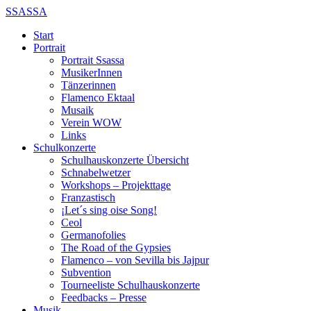
SSASSA
Start
Portrait
Portrait Ssassa
MusikerInnen
Tänzerinnen
Flamenco Ektaal
Musaik
Verein WOW
Links
Schulkonzerte
Schulhauskonzerte Übersicht
Schnabelwetzer
Workshops – Projekttage
Franzastisch
¡Let´s sing oise Song!
Ceol
Germanofolies
The Road of the Gypsies
Flamenco – von Sevilla bis Jajpur
Subvention
Tourneeliste Schulhauskonzerte
Feedbacks – Presse
Musik