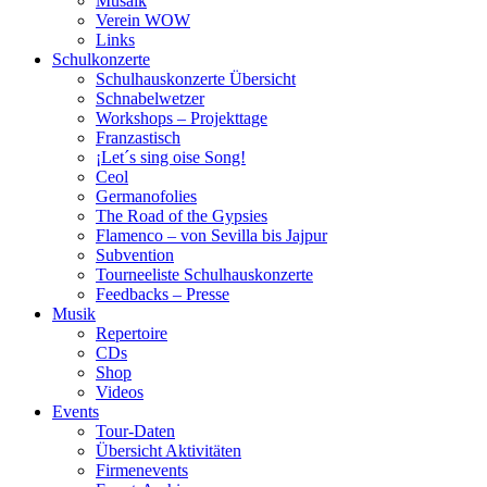
Musaik
Verein WOW
Links
Schulkonzerte
Schulhauskonzerte Übersicht
Schnabelwetzer
Workshops – Projekttage
Franzastisch
¡Let´s sing oise Song!
Ceol
Germanofolies
The Road of the Gypsies
Flamenco – von Sevilla bis Jajpur
Subvention
Tourneeliste Schulhauskonzerte
Feedbacks – Presse
Musik
Repertoire
CDs
Shop
Videos
Events
Tour-Daten
Übersicht Aktivitäten
Firmenevents