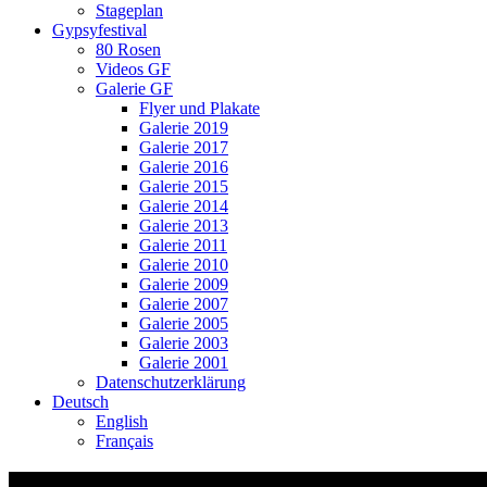
Stageplan
Gypsyfestival
80 Rosen
Videos GF
Galerie GF
Flyer und Plakate
Galerie 2019
Galerie 2017
Galerie 2016
Galerie 2015
Galerie 2014
Galerie 2013
Galerie 2011
Galerie 2010
Galerie 2009
Galerie 2007
Galerie 2005
Galerie 2003
Galerie 2001
Datenschutzerklärung
Deutsch
English
Français
Video-Vorschaubild: Funi – Cheyenne & Ss