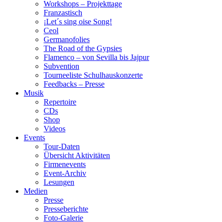
Workshops – Projekttage
Franzastisch
¡Let´s sing oise Song!
Ceol
Germanofolies
The Road of the Gypsies
Flamenco – von Sevilla bis Jajpur
Subvention
Tourneeliste Schulhauskonzerte
Feedbacks – Presse
Musik
Repertoire
CDs
Shop
Videos
Events
Tour-Daten
Übersicht Aktivitäten
Firmenevents
Event-Archiv
Lesungen
Medien
Presse
Presseberichte
Foto-Galerie