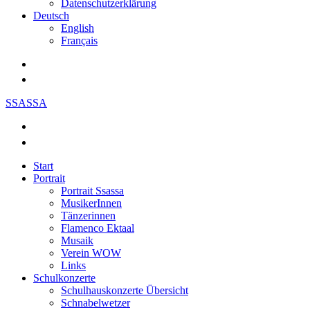
Datenschutzerklärung
Deutsch
English
Français
SSASSA
Start
Portrait
Portrait Ssassa
MusikerInnen
Tänzerinnen
Flamenco Ektaal
Musaik
Verein WOW
Links
Schulkonzerte
Schulhauskonzerte Übersicht
Schnabelwetzer