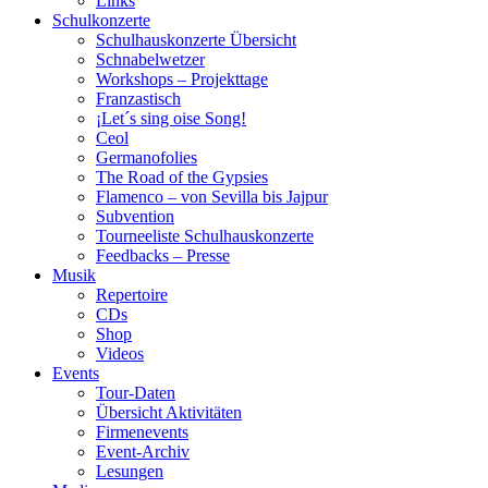
Links
Schulkonzerte
Schulhauskonzerte Übersicht
Schnabelwetzer
Workshops – Projekttage
Franzastisch
¡Let´s sing oise Song!
Ceol
Germanofolies
The Road of the Gypsies
Flamenco – von Sevilla bis Jajpur
Subvention
Tourneeliste Schulhauskonzerte
Feedbacks – Presse
Musik
Repertoire
CDs
Shop
Videos
Events
Tour-Daten
Übersicht Aktivitäten
Firmenevents
Event-Archiv
Lesungen