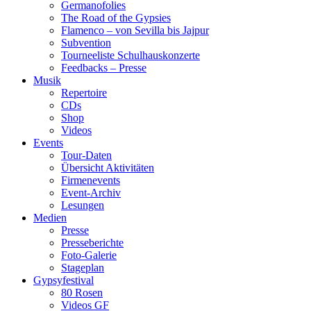
Germanofolies
The Road of the Gypsies
Flamenco – von Sevilla bis Jajpur
Subvention
Tourneeliste Schulhauskonzerte
Feedbacks – Presse
Musik
Repertoire
CDs
Shop
Videos
Events
Tour-Daten
Übersicht Aktivitäten
Firmenevents
Event-Archiv
Lesungen
Medien
Presse
Presseberichte
Foto-Galerie
Stageplan
Gypsyfestival
80 Rosen
Videos GF