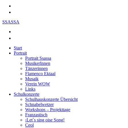
SSASSA
Start
Portrait
Portrait Ssassa
MusikerInnen
Tänzerinnen
Flamenco Ektaal
Musaik
Verein WOW
Links
Schulkonzerte
Schulhauskonzerte Übersicht
Schnabelwetzer
Workshops – Projekttage
Franzastisch
¡Let´s sing oise Song!
Ceol