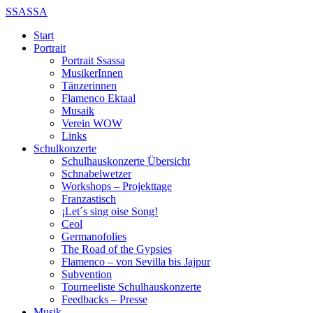
SSASSA
Start
Portrait
Portrait Ssassa
MusikerInnen
Tänzerinnen
Flamenco Ektaal
Musaik
Verein WOW
Links
Schulkonzerte
Schulhauskonzerte Übersicht
Schnabelwetzer
Workshops – Projekttage
Franzastisch
¡Let´s sing oise Song!
Ceol
Germanofolies
The Road of the Gypsies
Flamenco – von Sevilla bis Jajpur
Subvention
Tourneeliste Schulhauskonzerte
Feedbacks – Presse
Musik