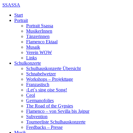
SSASSA
Start
Portrait
Portrait Ssassa
MusikerInnen
Tänzerinnen
Flamenco Ektaal
Musaik
Verein WOW
Links
Schulkonzerte
Schulhauskonzerte Übersicht
Schnabelwetzer
Workshops – Projekttage
Franzastisch
¡Let´s sing oise Song!
Ceol
Germanofolies
The Road of the Gypsies
Flamenco – von Sevilla bis Jajpur
Subvention
Tourneeliste Schulhauskonzerte
Feedbacks – Presse
Musik