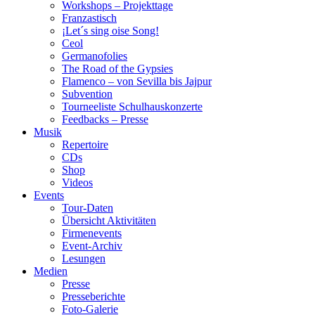
Workshops – Projekttage
Franzastisch
¡Let´s sing oise Song!
Ceol
Germanofolies
The Road of the Gypsies
Flamenco – von Sevilla bis Jajpur
Subvention
Tourneeliste Schulhauskonzerte
Feedbacks – Presse
Musik
Repertoire
CDs
Shop
Videos
Events
Tour-Daten
Übersicht Aktivitäten
Firmenevents
Event-Archiv
Lesungen
Medien
Presse
Presseberichte
Foto-Galerie