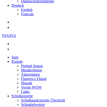
Datenschutzerklärung
Deutsch
English
Français
SSASSA
Start
Portrait
Portrait Ssassa
MusikerInnen
Tänzerinnen
Flamenco Ektaal
Musaik
Verein WOW
Links
Schulkonzerte
Schulhauskonzerte Übersicht
Schnabelwetzer