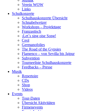
Musaik
Verein WOW
Links
Schulkonzerte
Schulhauskonzerte Übersicht
Schnabelwetzer
Workshops – Projekttage
Franzastisch
¡Let´s sing oise Song!
Ceol
Germanofolies
The Road of the Gypsies
Flamenco – von Sevilla bis Jajpur
Subvention
Tourneeliste Schulhauskonzerte
Feedbacks – Presse
Musik
Repertoire
CDs
Shop
Videos
Events
Tour-Daten
Übersicht Aktivitäten
Firmenevents