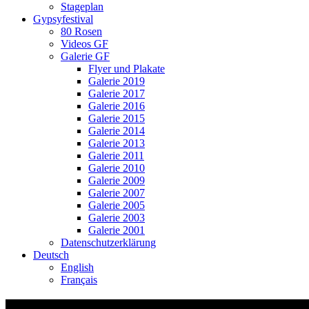
Stageplan
Gypsyfestival
80 Rosen
Videos GF
Galerie GF
Flyer und Plakate
Galerie 2019
Galerie 2017
Galerie 2016
Galerie 2015
Galerie 2014
Galerie 2013
Galerie 2011
Galerie 2010
Galerie 2009
Galerie 2007
Galerie 2005
Galerie 2003
Galerie 2001
Datenschutzerklärung
Deutsch
English
Français
_MG_4532_Bildgröße ändern