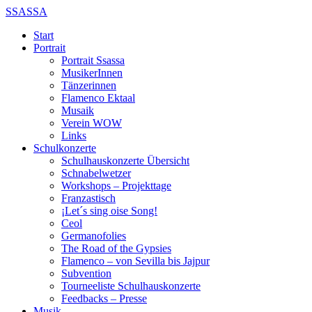
SSASSA
Start
Portrait
Portrait Ssassa
MusikerInnen
Tänzerinnen
Flamenco Ektaal
Musaik
Verein WOW
Links
Schulkonzerte
Schulhauskonzerte Übersicht
Schnabelwetzer
Workshops – Projekttage
Franzastisch
¡Let´s sing oise Song!
Ceol
Germanofolies
The Road of the Gypsies
Flamenco – von Sevilla bis Jajpur
Subvention
Tourneeliste Schulhauskonzerte
Feedbacks – Presse
Musik