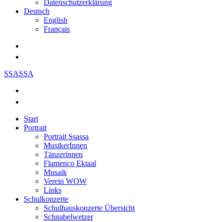
Datenschutzerklärung
Deutsch
English
Français
SSASSA
Start
Portrait
Portrait Ssassa
MusikerInnen
Tänzerinnen
Flamenco Ektaal
Musaik
Verein WOW
Links
Schulkonzerte
Schulhauskonzerte Übersicht
Schnabelwetzer