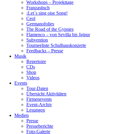
Workshops – Projekttage
Franzastisch
¡Let´s sing oise Song!
Ceol
Germanofolies
The Road of the Gypsies
Flamenco – von Sevilla bis Jajpur
Subvention
Tourneeliste Schulhauskonzerte
Feedbacks – Presse
Musik
Repertoire
CDs
Shop
Videos
Events
Tour-Daten
Übersicht Aktivitäten
Firmenevents
Event-Archiv
Lesungen
Medien
Presse
Presseberichte
Foto-Galerie