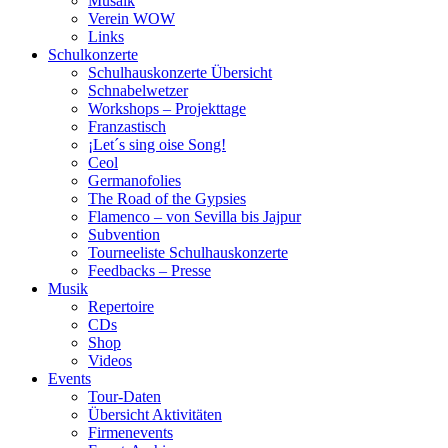
Musaik
Verein WOW
Links
Schulkonzerte
Schulhauskonzerte Übersicht
Schnabelwetzer
Workshops – Projekttage
Franzastisch
¡Let´s sing oise Song!
Ceol
Germanofolies
The Road of the Gypsies
Flamenco – von Sevilla bis Jajpur
Subvention
Tourneeliste Schulhauskonzerte
Feedbacks – Presse
Musik
Repertoire
CDs
Shop
Videos
Events
Tour-Daten
Übersicht Aktivitäten
Firmenevents