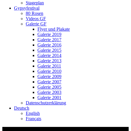
Stageplan
Gypsyfestival
80 Rosen
Videos GF
Galerie GF
Flyer und Plakate
Galerie 2019
Galerie 2017
Galerie 2016
Galerie 2015
Galerie 2014
Galerie 2013
Galerie 2011
Galerie 2010
Galerie 2009
Galerie 2007
Galerie 2005
Galerie 2003
Galerie 2001
Datenschutzerklärung
Deutsch
English
Français
Gypsyfestival 2013_Finale_9096_1