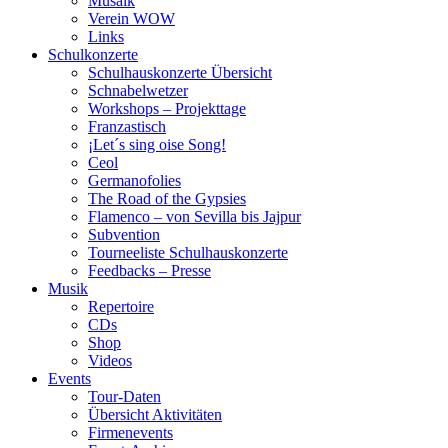
Musaik
Verein WOW
Links
Schulkonzerte
Schulhauskonzerte Übersicht
Schnabelwetzer
Workshops – Projekttage
Franzastisch
¡Let´s sing oise Song!
Ceol
Germanofolies
The Road of the Gypsies
Flamenco – von Sevilla bis Jajpur
Subvention
Tourneeliste Schulhauskonzerte
Feedbacks – Presse
Musik
Repertoire
CDs
Shop
Videos
Events
Tour-Daten
Übersicht Aktivitäten
Firmenevents