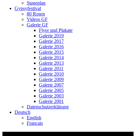
Stageplan
Gypsyfestival
80 Rosen
Videos GF
Galerie GF
Flyer und Plakate
Galerie 2019
Galerie 2017
Galerie 2016
Galerie 2015
Galerie 2014
Galerie 2013
Galerie 2011
Galerie 2010
Galerie 2009
Galerie 2007
Galerie 2005
Galerie 2003
Galerie 2001
Datenschutzerklärung
Deutsch
English
Français
Franzastisch_Ssassa_8