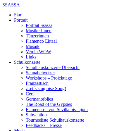
SSASSA
Start
Portrait
Portrait Ssassa
MusikerInnen
Tänzerinnen
Flamenco Ektaal
Musaik
Verein WOW
Links
Schulkonzerte
Schulhauskonzerte Übersicht
Schnabelwetzer
Workshops – Projekttage
Franzastisch
¡Let´s sing oise Song!
Ceol
Germanofolies
The Road of the Gypsies
Flamenco – von Sevilla bis Jajpur
Subvention
Tourneeliste Schulhauskonzerte
Feedbacks – Presse
Musik