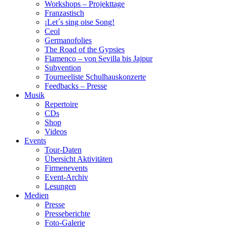
Workshops – Projekttage
Franzastisch
¡Let´s sing oise Song!
Ceol
Germanofolies
The Road of the Gypsies
Flamenco – von Sevilla bis Jajpur
Subvention
Tourneeliste Schulhauskonzerte
Feedbacks – Presse
Musik
Repertoire
CDs
Shop
Videos
Events
Tour-Daten
Übersicht Aktivitäten
Firmenevents
Event-Archiv
Lesungen
Medien
Presse
Presseberichte
Foto-Galerie