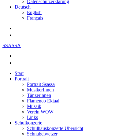
Datenschutzerklärung
Deutsch
English
Français
SSASSA
Start
Portrait
Portrait Ssassa
MusikerInnen
Tänzerinnen
Flamenco Ektaal
Musaik
Verein WOW
Links
Schulkonzerte
Schulhauskonzerte Übersicht
Schnabelwetzer