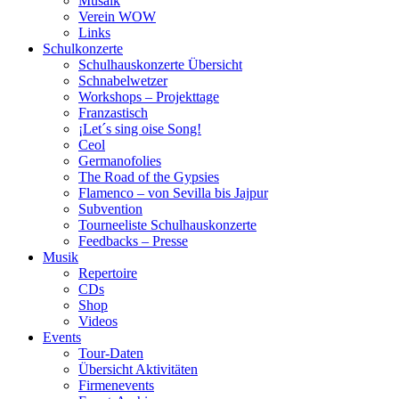
Musaik
Verein WOW
Links
Schulkonzerte
Schulhauskonzerte Übersicht
Schnabelwetzer
Workshops – Projekttage
Franzastisch
¡Let´s sing oise Song!
Ceol
Germanofolies
The Road of the Gypsies
Flamenco – von Sevilla bis Jajpur
Subvention
Tourneeliste Schulhauskonzerte
Feedbacks – Presse
Musik
Repertoire
CDs
Shop
Videos
Events
Tour-Daten
Übersicht Aktivitäten
Firmenevents