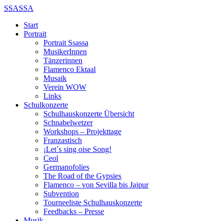
SSASSA
Start
Portrait
Portrait Ssassa
MusikerInnen
Tänzerinnen
Flamenco Ektaal
Musaik
Verein WOW
Links
Schulkonzerte
Schulhauskonzerte Übersicht
Schnabelwetzer
Workshops – Projekttage
Franzastisch
¡Let´s sing oise Song!
Ceol
Germanofolies
The Road of the Gypsies
Flamenco – von Sevilla bis Jajpur
Subvention
Tourneeliste Schulhauskonzerte
Feedbacks – Presse
Musik