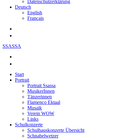
Datenschutzerklärung
Deutsch
English
Français
SSASSA
Start
Portrait
Portrait Ssassa
MusikerInnen
Tänzerinnen
Flamenco Ektaal
Musaik
Verein WOW
Links
Schulkonzerte
Schulhauskonzerte Übersicht
Schnabelwetzer