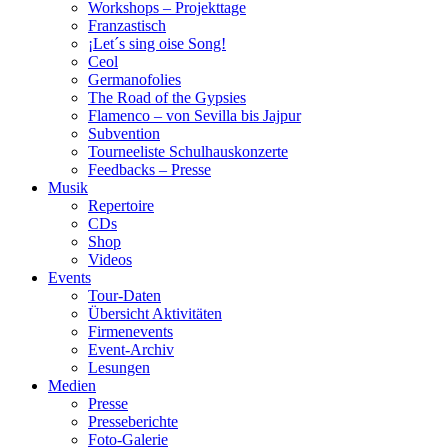
Workshops – Projekttage
Franzastisch
¡Let´s sing oise Song!
Ceol
Germanofolies
The Road of the Gypsies
Flamenco – von Sevilla bis Jajpur
Subvention
Tourneeliste Schulhauskonzerte
Feedbacks – Presse
Musik
Repertoire
CDs
Shop
Videos
Events
Tour-Daten
Übersicht Aktivitäten
Firmenevents
Event-Archiv
Lesungen
Medien
Presse
Presseberichte
Foto-Galerie