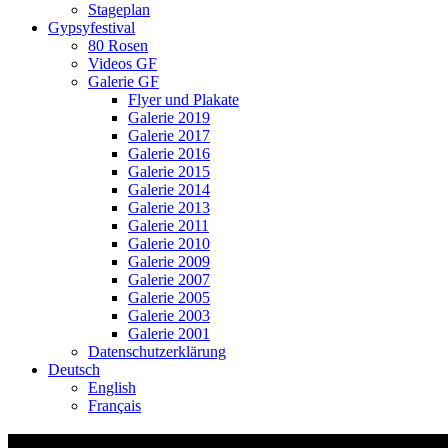
Stageplan
Gypsyfestival
80 Rosen
Videos GF
Galerie GF
Flyer und Plakate
Galerie 2019
Galerie 2017
Galerie 2016
Galerie 2015
Galerie 2014
Galerie 2013
Galerie 2011
Galerie 2010
Galerie 2009
Galerie 2007
Galerie 2005
Galerie 2003
Galerie 2001
Datenschutzerklärung
Deutsch
English
Français
Musette pour le chat