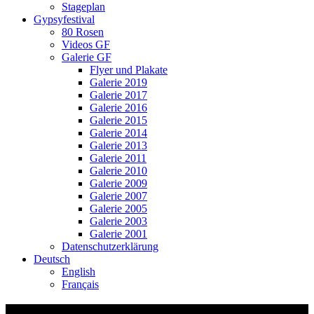
Stageplan
Gypsyfestival
80 Rosen
Videos GF
Galerie GF
Flyer und Plakate
Galerie 2019
Galerie 2017
Galerie 2016
Galerie 2015
Galerie 2014
Galerie 2013
Galerie 2011
Galerie 2010
Galerie 2009
Galerie 2007
Galerie 2005
Galerie 2003
Galerie 2001
Datenschutzerklärung
Deutsch
English
Français
ZH Schulhauskonzerte Feedback