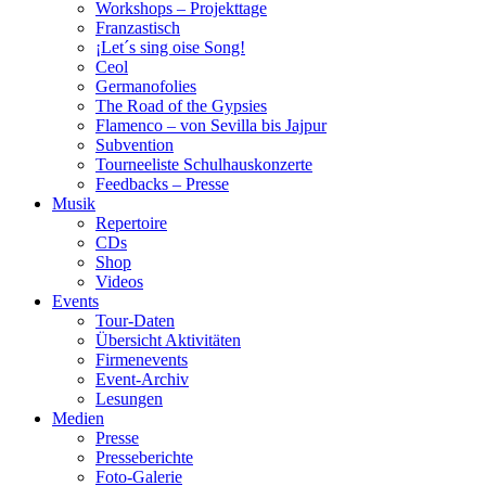
Workshops – Projekttage
Franzastisch
¡Let´s sing oise Song!
Ceol
Germanofolies
The Road of the Gypsies
Flamenco – von Sevilla bis Jajpur
Subvention
Tourneeliste Schulhauskonzerte
Feedbacks – Presse
Musik
Repertoire
CDs
Shop
Videos
Events
Tour-Daten
Übersicht Aktivitäten
Firmenevents
Event-Archiv
Lesungen
Medien
Presse
Presseberichte
Foto-Galerie