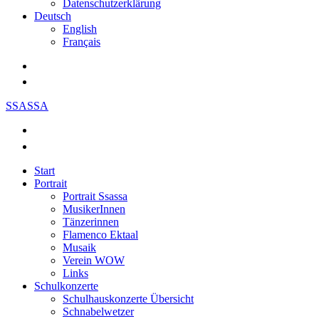
Datenschutzerklärung
Deutsch
English
Français
SSASSA
Start
Portrait
Portrait Ssassa
MusikerInnen
Tänzerinnen
Flamenco Ektaal
Musaik
Verein WOW
Links
Schulkonzerte
Schulhauskonzerte Übersicht
Schnabelwetzer