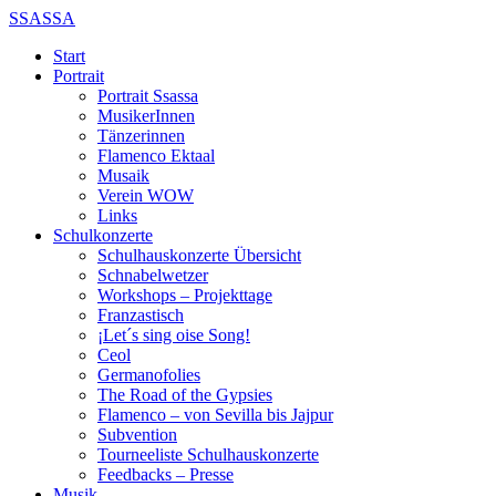
SSASSA
Start
Portrait
Portrait Ssassa
MusikerInnen
Tänzerinnen
Flamenco Ektaal
Musaik
Verein WOW
Links
Schulkonzerte
Schulhauskonzerte Übersicht
Schnabelwetzer
Workshops – Projekttage
Franzastisch
¡Let´s sing oise Song!
Ceol
Germanofolies
The Road of the Gypsies
Flamenco – von Sevilla bis Jajpur
Subvention
Tourneeliste Schulhauskonzerte
Feedbacks – Presse
Musik