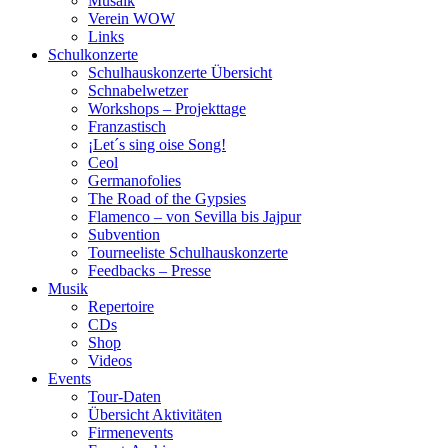
Musaik
Verein WOW
Links
Schulkonzerte
Schulhauskonzerte Übersicht
Schnabelwetzer
Workshops – Projekttage
Franzastisch
¡Let´s sing oise Song!
Ceol
Germanofolies
The Road of the Gypsies
Flamenco – von Sevilla bis Jajpur
Subvention
Tourneeliste Schulhauskonzerte
Feedbacks – Presse
Musik
Repertoire
CDs
Shop
Videos
Events
Tour-Daten
Übersicht Aktivitäten
Firmenevents