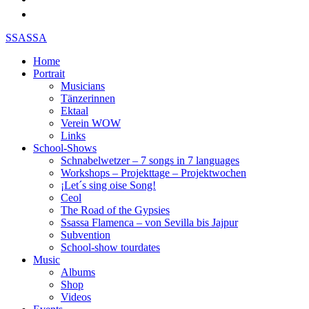
SSASSA
Home
Portrait
Musicians
Tänzerinnen
Ektaal
Verein WOW
Links
School-Shows
Schnabelwetzer – 7 songs in 7 languages
Workshops – Projekttage – Projektwochen
¡Let´s sing oise Song!
Ceol
The Road of the Gypsies
Ssassa Flamenca – von Sevilla bis Jajpur
Subvention
School-show tourdates
Music
Albums
Shop
Videos