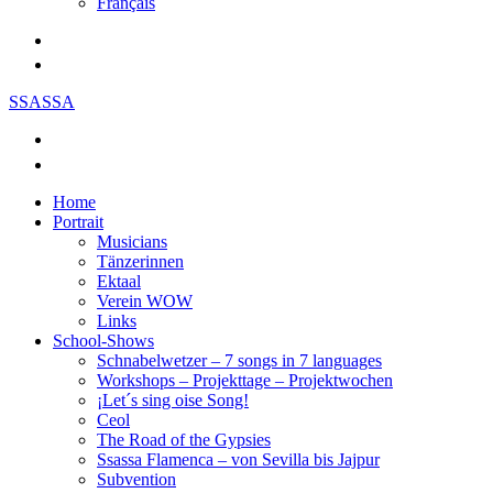
Français
SSASSA
Home
Portrait
Musicians
Tänzerinnen
Ektaal
Verein WOW
Links
School-Shows
Schnabelwetzer – 7 songs in 7 languages
Workshops – Projekttage – Projektwochen
¡Let´s sing oise Song!
Ceol
The Road of the Gypsies
Ssassa Flamenca – von Sevilla bis Jajpur
Subvention