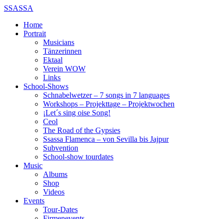
SSASSA
Home
Portrait
Musicians
Tänzerinnen
Ektaal
Verein WOW
Links
School-Shows
Schnabelwetzer – 7 songs in 7 languages
Workshops – Projekttage – Projektwochen
¡Let´s sing oise Song!
Ceol
The Road of the Gypsies
Ssassa Flamenca – von Sevilla bis Jajpur
Subvention
School-show tourdates
Music
Albums
Shop
Videos
Events
Tour-Dates
Firmenevents