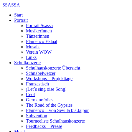
SSASSA
Start
Portrait
Portrait Ssassa
MusikerInnen
Tänzerinnen
Flamenco Ektaal
Musaik
Verein WOW
Links
Schulkonzerte
Schulhauskonzerte Übersicht
Schnabelwetzer
Workshops – Projekttage
Franzastisch
¡Let´s sing oise Song!
Ceol
Germanofolies
The Road of the Gypsies
Flamenco – von Sevilla bis Jajpur
Subvention
Tourneeliste Schulhauskonzerte
Feedbacks – Presse
Musik