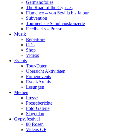
Germanofolies
The Road of the Gypsies
Flamenco – von Sevilla bis Jajpur
Subvention
Tourneeliste Schulhauskonzerte
Feedbacks – Presse
Musik
Repertoire
CDs
Shop
Videos
Events
Tour-Daten
Übersicht Aktivitäten
Firmenevents
Event-Archiv
Lesungen
Medien
Presse
Presseberichte
Foto-Galerie
Stageplan
Gypsyfestival
80 Rosen
Videos GF