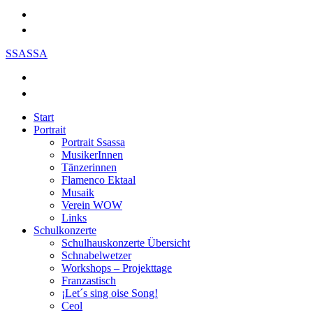
SSASSA
Start
Portrait
Portrait Ssassa
MusikerInnen
Tänzerinnen
Flamenco Ektaal
Musaik
Verein WOW
Links
Schulkonzerte
Schulhauskonzerte Übersicht
Schnabelwetzer
Workshops – Projekttage
Franzastisch
¡Let´s sing oise Song!
Ceol