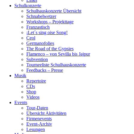
Links
Schulkonzerte
Schulhauskonzerte Übersicht
Schnabelwetzer
Workshops – Projekttage
Franzastisch
¡Let´s sing oise Song!
Ceol
Germanofolies
The Road of the Gypsies
Flamenco – von Sevilla bis Jajpur
Subvention
Tourneeliste Schulhauskonzerte
Feedbacks – Presse
Musik
Repertoire
CDs
Shop
Videos
Events
Tour-Daten
Übersicht Aktivitäten
Firmenevents
Event-Archiv
Lesungen