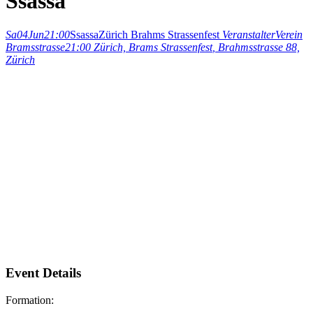
Ssassa
Sa
04
Jun
21:00
Ssassa
Zürich Brahms Strassenfest
Veranstalter
Verein
Bramsstrasse
21:00
Zürich, Brams Strassenfest
, Brahmsstrasse 88,
Zürich
Event Details
Formation: