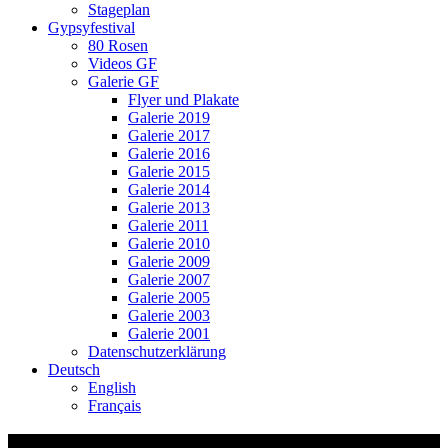
Stageplan
Gypsyfestival
80 Rosen
Videos GF
Galerie GF
Flyer und Plakate
Galerie 2019
Galerie 2017
Galerie 2016
Galerie 2015
Galerie 2014
Galerie 2013
Galerie 2011
Galerie 2010
Galerie 2009
Galerie 2007
Galerie 2005
Galerie 2003
Galerie 2001
Datenschutzerklärung
Deutsch
English
Français
Ssassa am KiZ-Jubi-Fest