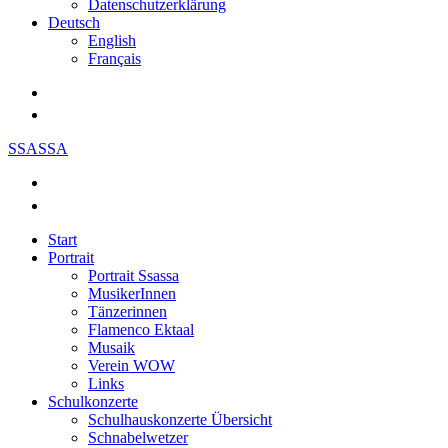
Datenschutzerklärung
Deutsch
English
Français
SSASSA
Start
Portrait
Portrait Ssassa
MusikerInnen
Tänzerinnen
Flamenco Ektaal
Musaik
Verein WOW
Links
Schulkonzerte
Schulhauskonzerte Übersicht
Schnabelwetzer