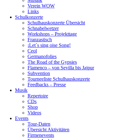
Musaik
Verein WOW
Links
Schulkonzerte
Schulhauskonzerte Übersicht
Schnabelwetzer
Workshops – Projekttage
Franzastisch
¡Let´s sing oise Song!
Ceol
Germanofolies
The Road of the Gypsies
Flamenco – von Sevilla bis Jajpur
Subvention
Tourneeliste Schulhauskonzerte
Feedbacks – Presse
Musik
Repertoire
CDs
Shop
Videos
Events
Tour-Daten
Übersicht Aktivitäten
Firmenevents