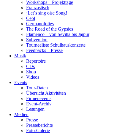
Workshops – Projekttage
Franzastisch
¡Let´s sing oise Song!
Ceol
Germanofolies
The Road of the Gypsies
Flamenco – von Sevilla bis Jajpur
Subvention
Tourneeliste Schulhauskonzerte
Feedbacks – Presse
Musik
Repertoire
CDs
Shop
Videos
Events
Tour-Daten
Übersicht Aktivitäten
Firmenevents
Event-Archiv
Lesungen
Medien
Presse
Presseberichte
Foto-Galerie