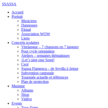
SSASSA
Accueil
Portrait
Musiciens
Danseuses
Ektaal
Association WOW
Liens
Concerts scolaires
Virelangue – 7 chansons en 7 langues
Pour cycle orientation
Ateliers – semaines thématiques
¡Let´s sing oise Song!
Ceol
Ssassa Flamenca – de Sevilla à Jajpur
Subvention cantonale
Tournnée actuelle et références
Plan de protection
Musique
Albums
Shop
Vidéos
Events
Tour-Dates