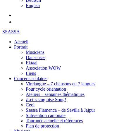
Deutsch
English
SSASSA
Accueil
Portrait
Musiciens
Danseuses
Ektaal
Association WOW
Liens
Concerts scolaires
Virelangue – 7 chansons en 7 langues
Pour cycle orientation
Ateliers – semaines thématiques
¡Let´s sing oise Song!
Ceol
Ssassa Flamenca – de Sevilla à Jajpur
Subvention cantonale
Tournnée actuelle et références
Plan de protection