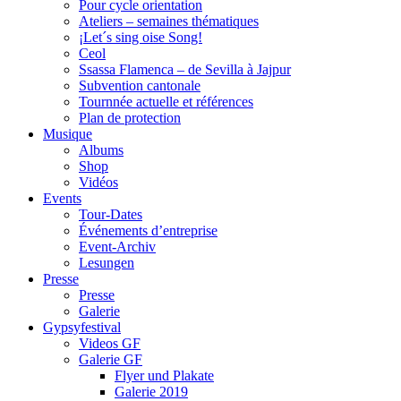
Pour cycle orientation
Ateliers – semaines thématiques
¡Let´s sing oise Song!
Ceol
Ssassa Flamenca – de Sevilla à Jajpur
Subvention cantonale
Tournnée actuelle et références
Plan de protection
Musique
Albums
Shop
Vidéos
Events
Tour-Dates
Événements d’entreprise
Event-Archiv
Lesungen
Presse
Presse
Galerie
Gypsyfestival
Videos GF
Galerie GF
Flyer und Plakate
Galerie 2019