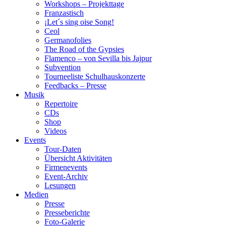
Workshops – Projekttage
Franzastisch
¡Let´s sing oise Song!
Ceol
Germanofolies
The Road of the Gypsies
Flamenco – von Sevilla bis Jajpur
Subvention
Tourneeliste Schulhauskonzerte
Feedbacks – Presse
Musik
Repertoire
CDs
Shop
Videos
Events
Tour-Daten
Übersicht Aktivitäten
Firmenevents
Event-Archiv
Lesungen
Medien
Presse
Presseberichte
Foto-Galerie