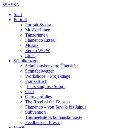
SSASSA
Start
Portrait
Portrait Ssassa
MusikerInnen
Tänzerinnen
Flamenco Ektaal
Musaik
Verein WOW
Links
Schulkonzerte
Schulhauskonzerte Übersicht
Schnabelwetzer
Workshops – Projekttage
Franzastisch
¡Let´s sing oise Song!
Ceol
Germanofolies
The Road of the Gypsies
Flamenco – von Sevilla bis Jajpur
Subvention
Tourneeliste Schulhauskonzerte
Feedbacks – Presse
Musik