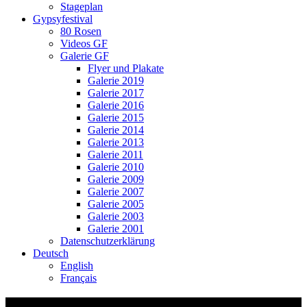
Stageplan
Gypsyfestival
80 Rosen
Videos GF
Galerie GF
Flyer und Plakate
Galerie 2019
Galerie 2017
Galerie 2016
Galerie 2015
Galerie 2014
Galerie 2013
Galerie 2011
Galerie 2010
Galerie 2009
Galerie 2007
Galerie 2005
Galerie 2003
Galerie 2001
Datenschutzerklärung
Deutsch
English
Français
Tourneeliste-Schulhauskonzerte-Ssassa-