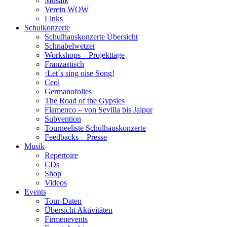
Musaik
Verein WOW
Links
Schulkonzerte
Schulhauskonzerte Übersicht
Schnabelwetzer
Workshops – Projekttage
Franzastisch
¡Let´s sing oise Song!
Ceol
Germanofolies
The Road of the Gypsies
Flamenco – von Sevilla bis Jajpur
Subvention
Tourneeliste Schulhauskonzerte
Feedbacks – Presse
Musik
Repertoire
CDs
Shop
Videos
Events
Tour-Daten
Übersicht Aktivitäten
Firmenevents