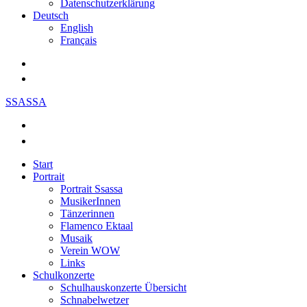
Datenschutzerklärung
Deutsch
English
Français
SSASSA
Start
Portrait
Portrait Ssassa
MusikerInnen
Tänzerinnen
Flamenco Ektaal
Musaik
Verein WOW
Links
Schulkonzerte
Schulhauskonzerte Übersicht
Schnabelwetzer