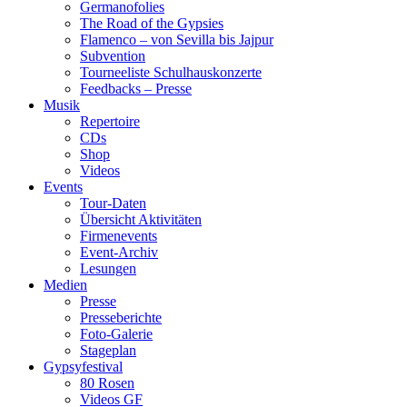
Germanofolies
The Road of the Gypsies
Flamenco – von Sevilla bis Jajpur
Subvention
Tourneeliste Schulhauskonzerte
Feedbacks – Presse
Musik
Repertoire
CDs
Shop
Videos
Events
Tour-Daten
Übersicht Aktivitäten
Firmenevents
Event-Archiv
Lesungen
Medien
Presse
Presseberichte
Foto-Galerie
Stageplan
Gypsyfestival
80 Rosen
Videos GF