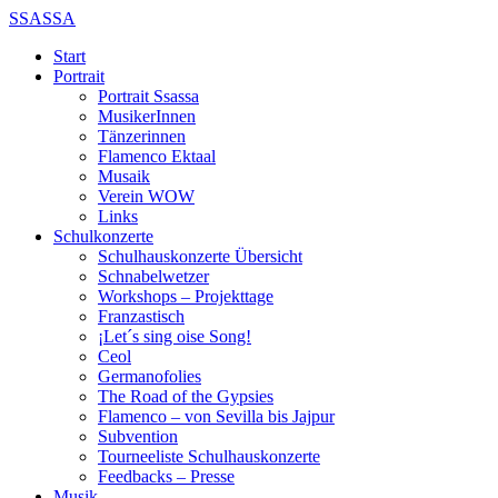
SSASSA
Start
Portrait
Portrait Ssassa
MusikerInnen
Tänzerinnen
Flamenco Ektaal
Musaik
Verein WOW
Links
Schulkonzerte
Schulhauskonzerte Übersicht
Schnabelwetzer
Workshops – Projekttage
Franzastisch
¡Let´s sing oise Song!
Ceol
Germanofolies
The Road of the Gypsies
Flamenco – von Sevilla bis Jajpur
Subvention
Tourneeliste Schulhauskonzerte
Feedbacks – Presse
Musik