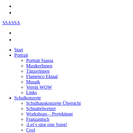
SSASSA
Start
Portrait
Portrait Ssassa
MusikerInnen
Tänzerinnen
Flamenco Ektaal
Musaik
Verein WOW
Links
Schulkonzerte
Schulhauskonzerte Übersicht
Schnabelwetzer
Workshops – Projekttage
Franzastisch
¡Let´s sing oise Song!
Ceol