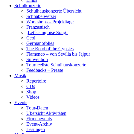
Links
Schulkonzerte
Schulhauskonzerte Übersicht
Schnabelwetzer
Workshops – Projekttage
Franzastisch
¡Let´s sing oise Song!
Ceol
Germanofolies
The Road of the Gypsies
Flamenco – von Sevilla bis Jajpur
Subvention
Tourneeliste Schulhauskonzerte
Feedbacks – Presse
Musik
Repertoire
CDs
Shop
Videos
Events
Tour-Daten
Übersicht Aktivitäten
Firmenevents
Event-Archiv
Lesungen