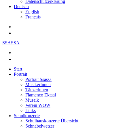
Datenschutzerklärung
Deutsch
English
Français
SSASSA
Start
Portrait
Portrait Ssassa
MusikerInnen
Tänzerinnen
Flamenco Ektaal
Musaik
Verein WOW
Links
Schulkonzerte
Schulhauskonzerte Übersicht
Schnabelwetzer