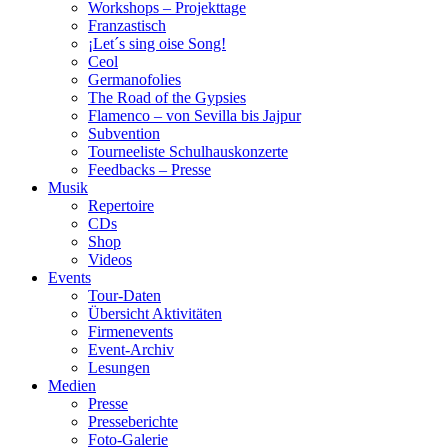
Workshops – Projekttage
Franzastisch
¡Let´s sing oise Song!
Ceol
Germanofolies
The Road of the Gypsies
Flamenco – von Sevilla bis Jajpur
Subvention
Tourneeliste Schulhauskonzerte
Feedbacks – Presse
Musik
Repertoire
CDs
Shop
Videos
Events
Tour-Daten
Übersicht Aktivitäten
Firmenevents
Event-Archiv
Lesungen
Medien
Presse
Presseberichte
Foto-Galerie