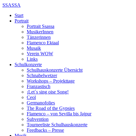
SSASSA
Start
Portrait
Portrait Ssassa
MusikerInnen
Tänzerinnen
Flamenco Ektaal
Musaik
Verein WOW
Links
Schulkonzerte
Schulhauskonzerte Übersicht
Schnabelwetzer
Workshops – Projekttage
Franzastisch
¡Let´s sing oise Song!
Ceol
Germanofolies
The Road of the Gypsies
Flamenco – von Sevilla bis Jajpur
Subvention
Tourneeliste Schulhauskonzerte
Feedbacks – Presse
Musik