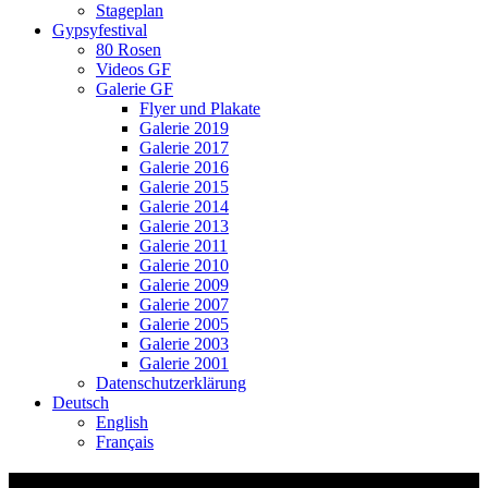
Stageplan
Gypsyfestival
80 Rosen
Videos GF
Galerie GF
Flyer und Plakate
Galerie 2019
Galerie 2017
Galerie 2016
Galerie 2015
Galerie 2014
Galerie 2013
Galerie 2011
Galerie 2010
Galerie 2009
Galerie 2007
Galerie 2005
Galerie 2003
Galerie 2001
Datenschutzerklärung
Deutsch
English
Français
Ceol Grüenschnaebel