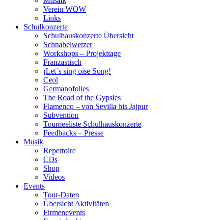
Musaik
Verein WOW
Links
Schulkonzerte
Schulhauskonzerte Übersicht
Schnabelwetzer
Workshops – Projekttage
Franzastisch
¡Let´s sing oise Song!
Ceol
Germanofolies
The Road of the Gypsies
Flamenco – von Sevilla bis Jajpur
Subvention
Tourneeliste Schulhauskonzerte
Feedbacks – Presse
Musik
Repertoire
CDs
Shop
Videos
Events
Tour-Daten
Übersicht Aktivitäten
Firmenevents