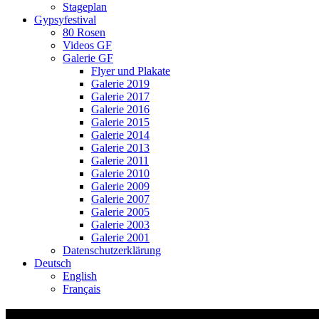
Stageplan
Gypsyfestival
80 Rosen
Videos GF
Galerie GF
Flyer und Plakate
Galerie 2019
Galerie 2017
Galerie 2016
Galerie 2015
Galerie 2014
Galerie 2013
Galerie 2011
Galerie 2010
Galerie 2009
Galerie 2007
Galerie 2005
Galerie 2003
Galerie 2001
Datenschutzerklärung
Deutsch
English
Français
carousel5.jpg