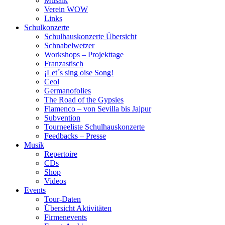
Musaik
Verein WOW
Links
Schulkonzerte
Schulhauskonzerte Übersicht
Schnabelwetzer
Workshops – Projekttage
Franzastisch
¡Let´s sing oise Song!
Ceol
Germanofolies
The Road of the Gypsies
Flamenco – von Sevilla bis Jajpur
Subvention
Tourneeliste Schulhauskonzerte
Feedbacks – Presse
Musik
Repertoire
CDs
Shop
Videos
Events
Tour-Daten
Übersicht Aktivitäten
Firmenevents