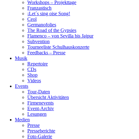
Workshops – Projekttage
Franzastisch
¡Let´s sing oise Song!
Ceol
Germanofolies
The Road of the Gypsies
Flamenco – von Sevilla bis Jajpur
Subvention
Tourneeliste Schulhauskonzerte
Feedbacks – Presse
Musik
Repertoire
CDs
Shop
Videos
Events
Tour-Daten
Übersicht Aktivitäten
Firmenevents
Event-Archiv
Lesungen
Medien
Presse
Presseberichte
Foto-Galerie