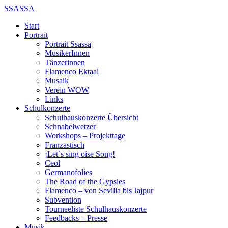
SSASSA
Start
Portrait
Portrait Ssassa
MusikerInnen
Tänzerinnen
Flamenco Ektaal
Musaik
Verein WOW
Links
Schulkonzerte
Schulhauskonzerte Übersicht
Schnabelwetzer
Workshops – Projekttage
Franzastisch
¡Let´s sing oise Song!
Ceol
Germanofolies
The Road of the Gypsies
Flamenco – von Sevilla bis Jajpur
Subvention
Tourneeliste Schulhauskonzerte
Feedbacks – Presse
Musik