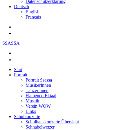
Datenschutzerklärung
Deutsch
English
Français
SSASSA
Start
Portrait
Portrait Ssassa
MusikerInnen
Tänzerinnen
Flamenco Ektaal
Musaik
Verein WOW
Links
Schulkonzerte
Schulhauskonzerte Übersicht
Schnabelwetzer