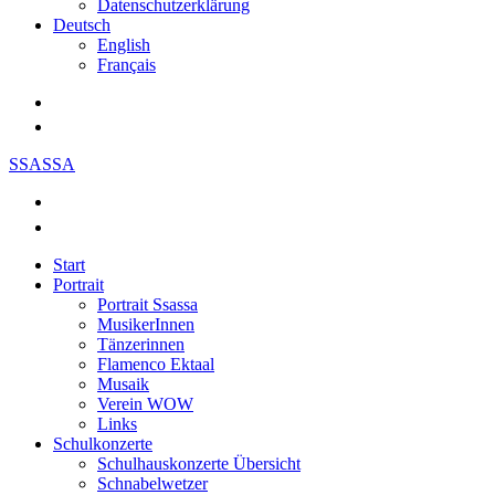
Datenschutzerklärung
Deutsch
English
Français
SSASSA
Start
Portrait
Portrait Ssassa
MusikerInnen
Tänzerinnen
Flamenco Ektaal
Musaik
Verein WOW
Links
Schulkonzerte
Schulhauskonzerte Übersicht
Schnabelwetzer