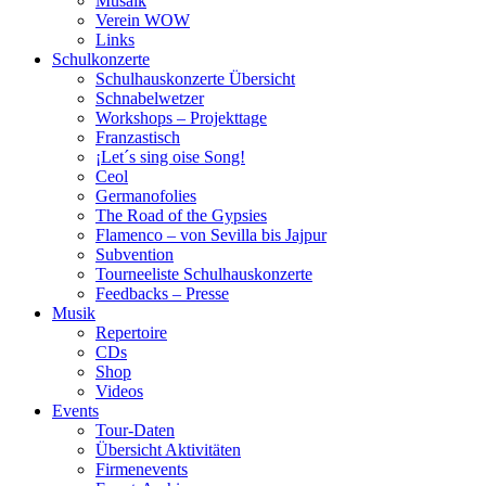
Musaik
Verein WOW
Links
Schulkonzerte
Schulhauskonzerte Übersicht
Schnabelwetzer
Workshops – Projekttage
Franzastisch
¡Let´s sing oise Song!
Ceol
Germanofolies
The Road of the Gypsies
Flamenco – von Sevilla bis Jajpur
Subvention
Tourneeliste Schulhauskonzerte
Feedbacks – Presse
Musik
Repertoire
CDs
Shop
Videos
Events
Tour-Daten
Übersicht Aktivitäten
Firmenevents