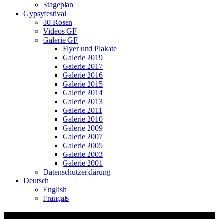
Stageplan
Gypsyfestival
80 Rosen
Videos GF
Galerie GF
Flyer und Plakate
Galerie 2019
Galerie 2017
Galerie 2016
Galerie 2015
Galerie 2014
Galerie 2013
Galerie 2011
Galerie 2010
Galerie 2009
Galerie 2007
Galerie 2005
Galerie 2003
Galerie 2001
Datenschutzerklärung
Deutsch
English
Français
St Michael – Adetswil