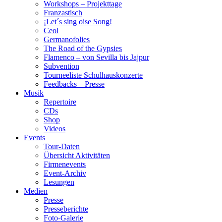
Workshops – Projekttage
Franzastisch
¡Let´s sing oise Song!
Ceol
Germanofolies
The Road of the Gypsies
Flamenco – von Sevilla bis Jajpur
Subvention
Tourneeliste Schulhauskonzerte
Feedbacks – Presse
Musik
Repertoire
CDs
Shop
Videos
Events
Tour-Daten
Übersicht Aktivitäten
Firmenevents
Event-Archiv
Lesungen
Medien
Presse
Presseberichte
Foto-Galerie