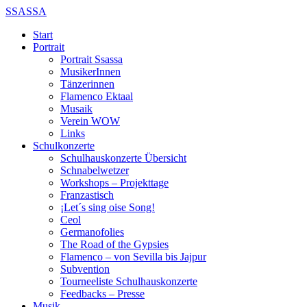
SSASSA
Start
Portrait
Portrait Ssassa
MusikerInnen
Tänzerinnen
Flamenco Ektaal
Musaik
Verein WOW
Links
Schulkonzerte
Schulhauskonzerte Übersicht
Schnabelwetzer
Workshops – Projekttage
Franzastisch
¡Let´s sing oise Song!
Ceol
Germanofolies
The Road of the Gypsies
Flamenco – von Sevilla bis Jajpur
Subvention
Tourneeliste Schulhauskonzerte
Feedbacks – Presse
Musik